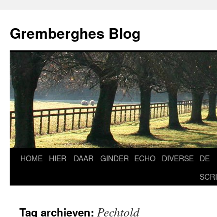
Ga
naar
Gremberghes Blog
de
inhoud
HOME
HIER
DAAR
GINDER
ECHO
DIVERSE
DE
SCR
Pechtold
Tag archieven: