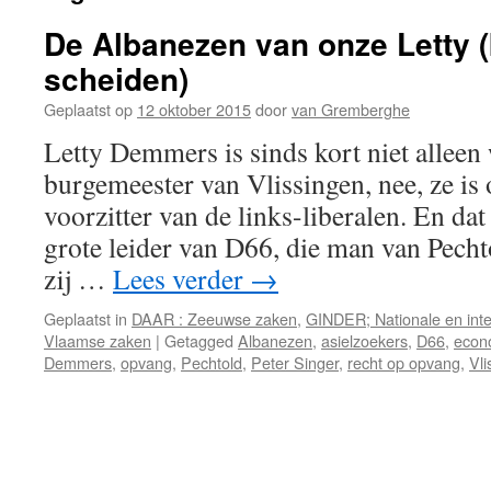
De Albanezen van onze Letty (
scheiden)
Geplaatst op
12 oktober 2015
door
van Gremberghe
Letty Demmers is sinds kort niet allee
burgemeester van Vlissingen, nee, ze is
voorzitter van de links-liberalen. En dat 
grote leider van D66, die man van Pechto
zij …
Lees verder
→
Geplaatst in
DAAR : Zeeuwse zaken
,
GINDER; Nationale en inte
Vlaamse zaken
|
Getagged
Albanezen
,
asielzoekers
,
D66
,
econ
Demmers
,
opvang
,
Pechtold
,
Peter Singer
,
recht op opvang
,
Vli