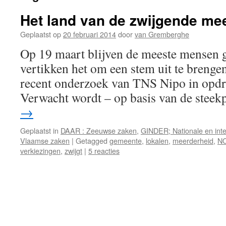
Het land van de zwijgende me
Geplaatst op
20 februari 2014
door
van Gremberghe
Op 19 maart blijven de meeste mensen 
vertikken het om een stem uit te brengen.
recent onderzoek van TNS Nipo in opdr
Verwacht wordt – op basis van de stee
→
Geplaatst in
DAAR : Zeeuwse zaken
,
GINDER; Nationale en inte
Vlaamse zaken
|
Getagged
gemeente
,
lokalen
,
meerderheid
,
N
verkiezingen
,
zwijgt
|
5 reacties