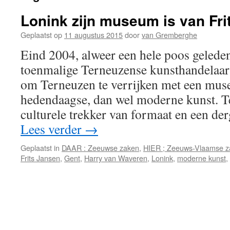
Lonink zijn museum is van Fri
Geplaatst op
11 augustus 2015
door
van Gremberghe
Eind 2004, alweer een hele poos geleden
toenmalige Terneuzense kunsthandelaar 
om Terneuzen te verrijken met een mu
hedendaagse, dan wel moderne kunst. T
culturele trekker van formaat en een d
Lees verder
→
Geplaatst in
DAAR : Zeeuwse zaken
,
HIER ; Zeeuws-Vlaamse z
Frits Jansen
,
Gent
,
Harry van Waveren
,
Lonink
,
moderne kunst
,