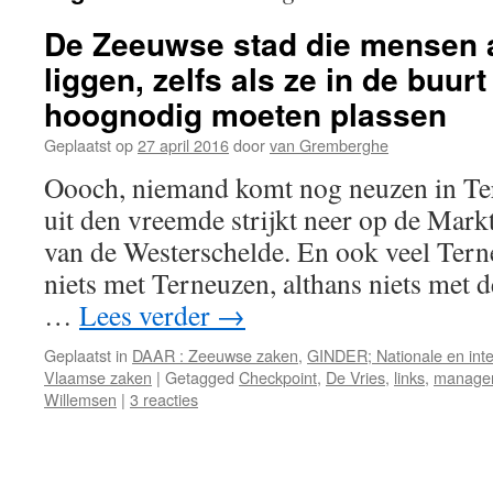
De Zeeuwse stad die mensen al
liggen, zelfs als ze in de buurt
hoognodig moeten plassen
Geplaatst op
27 april 2016
door
van Gremberghe
Oooch, niemand komt nog neuzen in T
uit den vreemde strijkt neer op de Mark
van de Westerschelde. En ook veel Tern
niets met Terneuzen, althans niets met d
…
Lees verder
→
Geplaatst in
DAAR : Zeeuwse zaken
,
GINDER; Nationale en inte
Vlaamse zaken
|
Getagged
Checkpoint
,
De Vries
,
links
,
manage
Willemsen
|
3 reacties