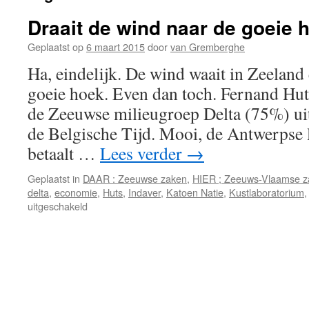
Draait de wind naar de goeie 
Geplaatst op
6 maart 2015
door
van Gremberghe
Ha, eindelijk. De wind waait in Zeeland 
goeie hoek. Even dan toch. Fernand Hut
de Zeeuwse milieugroep Delta (75%) uit
de Belgische Tijd. Mooi, de Antwerpse 
betaalt …
Lees verder
→
Geplaatst in
DAAR : Zeeuwse zaken
,
HIER ; Zeeuws-Vlaamse z
delta
,
economie
,
Huts
,
Indaver
,
Katoen Natie
,
Kustlaboratorium
voor
uitgeschakeld
Draait
de
wind
naar
de
goeie
hoek?