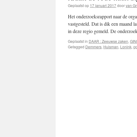
Geplaatst op
17 januari 2017
door
van G
Het onderzoeksrapport naar de organ
vastgesteld. Dat is dik een maand l
in deze regio gemeld. De onderzo
Geplaatst in
DAAR : Zeeuwse zaken
,
GIN
Getagged
Demmers
,
Huisman
,
Lonink
,
o