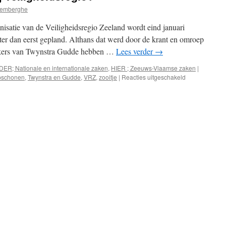
remberghe
isatie van de Veiligheidsregio Zeeland wordt eind januari
ater dan eerst gepland. Althans dat werd door de krant en omroep
ekers van Twynstra Gudde hebben …
Lees verder
→
DER; Nationale en internationale zaken
,
HIER ; Zeeuws-Vlaamse zaken
|
voor
pschonen
,
Twynstra en Gudde
,
VRZ
,
zooitje
|
Reacties uitgeschakeld
Kraait
de
rode
haan
bij
Veiligheidsreg