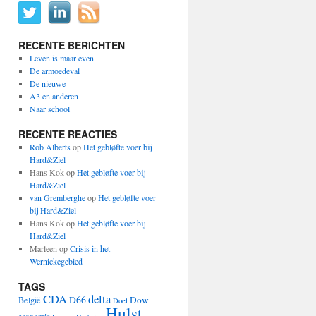
RECENTE BERICHTEN
Leven is maar even
De armoedeval
De nieuwe
A3 en anderen
Naar school
RECENTE REACTIES
Rob Alberts
op
Het gebløfte voer bij
Hard&Ziel
Hans Kok
op
Het gebløfte voer bij
io?
Hard&Ziel
van Gremberghe
op
Het gebløfte voer
bij Hard&Ziel
Hans Kok
op
Het gebløfte voer bij
Hard&Ziel
Marleen
op
Crisis in het
Wernickegebied
TAGS
CDA
delta
D66
Dow
België
Doel
Hulst