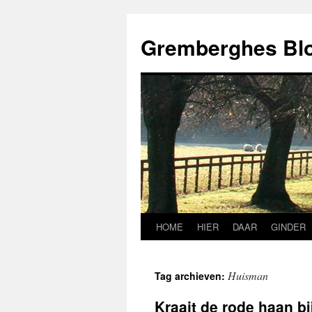
Ga
naar
Gremberghes Bl
de
inhoud
HOME
HIER
DAAR
GINDER
Huisman
Tag archieven:
Kraait de rode haan bi