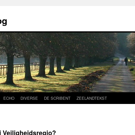
og
ECHO
DIVERSE
DE SCRIBENT
ZEELANDTEKST
j Veiligheidsregio?