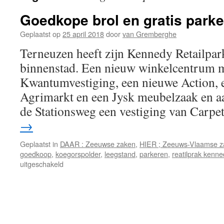
Goedkope brol en gratis parke
Geplaatst op
25 april 2018
door
van Gremberghe
Terneuzen heeft zijn Kennedy Retailpar
binnenstad. Een nieuw winkelcentrum 
Kwantumvestiging, een nieuwe Action, e
Agrimarkt en een Jysk meubelzaak en a
de Stationsweg een vestiging van Carp
→
Geplaatst in
DAAR : Zeeuwse zaken
,
HIER ; Zeeuws-Vlaamse z
goedkoop
,
koegorspolder
,
leegstand
,
parkeren
,
reatilprak kenn
voor
uitgeschakeld
Goedkope
brol
en
gratis
parkeren
in