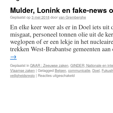
Mulder, Lonink en fake-news o
Geplaatst op
3 mei 2018
door
van Gremberghe
En elke keer weer als er in Doel iets uit 
misgaat, personeel tonnen olie uit de ker
weglopen of er een lekje in het nucleaire
trekken West-Brabantse gemeenten aan
→
Geplaatst in
DAAR : Zeeuwse zaken
,
GINDER; Nationale en inte
Vlaamse zaken
|
Getagged
Belgen
,
communicatie
,
Doel
,
Fukus
voor
veiligheidsregio
|
Reacties uitgeschakeld
Mulder,
Lonink
en
fake-
news
over
Doel