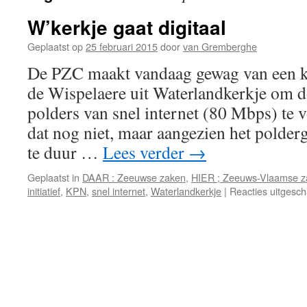
W’kerkje gaat digitaal
Geplaatst op
25 februari 2015
door
van Gremberghe
De PZC maakt vandaag gewag van een kl
de Wispelaere uit Waterlandkerkje om 
polders van snel internet (80 Mbps) te 
dat nog niet, maar aangezien het polder
te duur …
Lees verder
→
Geplaatst in
DAAR : Zeeuwse zaken
,
HIER ; Zeeuws-Vlaamse z
initiatief
,
KPN
,
snel internet
,
Waterlandkerkje
|
Reacties uitgesch