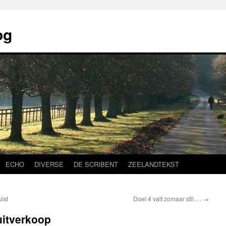
og
ECHO
DIVERSE
DE SCRIBENT
ZEELANDTEKST
lst
Doel 4 valt zomaar stil….
→
uitverkoop