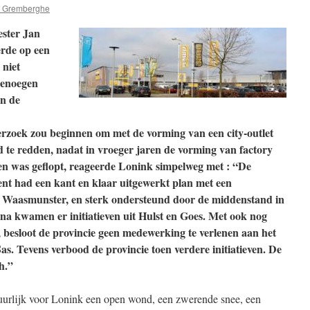
 Gremberghe
ester Jan
rde op een
 niet
genoegen
en de
erzoek zou beginnen om met de vorming van een city-outlet
d te redden, nadat in vroeger jaren de vorming van factory
en was geflopt, reageerde Lonink simpelweg met : “De
 Gent had een kant en klaar uitgewerkt plan met een
in Waasmunster, en sterk ondersteund door de middenstand in
rna kwamen er initiatieven uit Hulst en Goes. Met ook nog
, besloot de provincie geen medewerking te verlenen aan het
t Sas. Tevens verbood de provincie toen verdere initiatieven. De
h.”
atuurlijk voor Lonink een open wond, een zwerende snee, een