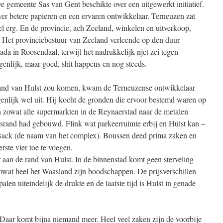
De gemeente Sas van Gent beschikte over een uitgewerkt initiatief.
er betere papieren en een ervaren ontwikkelaar. Terneuzen zat
l erg. En de provincie, ach Zeeland, winkelen en uitverkoop,
g. Het provinciebestuur van Zeeland verleende op den duur
a in Roosendaal, terwijl het nadrukkelijk njet zei tegen
genlijk, maar goed, shit happens en nog steeds.
 rand van Hulst zou komen, kwam de Terneuzense ontwikkelaar
nlijk wel uit. Hij kocht de gronden die ervoor bestemd waren op
en zowat alle supermarkten in de Reynaerstad naar de metalen
dsrand had gebouwd. Flink wat parkeerruimte erbij en Hulst kan –
Back (de naam van het complex). Boussen deed prima zaken en
rste vier toe te voegen.
 aan de rand van Hulst. In de binnenstad komt geen sterveling
zowat heel het Waasland zijn boodschappen. De prijsverschillen
en uiteindelijk de drukte en de laatste tijd is Hulst in genade
. Daar komt bijna niemand meer. Heel veel zaken zijn de voorbije