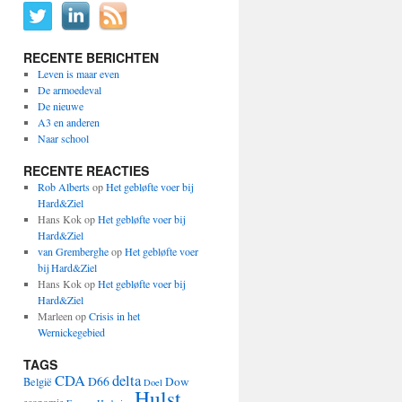
RECENTE BERICHTEN
Leven is maar even
De armoedeval
De nieuwe
A3 en anderen
Naar school
RECENTE REACTIES
Rob Alberts
op
Het gebløfte voer bij
Hard&Ziel
Hans Kok
op
Het gebløfte voer bij
Hard&Ziel
van Gremberghe
op
Het gebløfte voer
bij Hard&Ziel
Hans Kok
op
Het gebløfte voer bij
Hard&Ziel
Marleen
op
Crisis in het
Wernickegebied
TAGS
CDA
delta
D66
Dow
België
Doel
Hulst