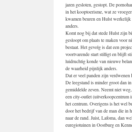
jaren gesloten, gestopt. De pornohan
in het kooptoerisme, wat ze vroeg
kwamen beuren en Hulst werkelijk vo
anders.
Komt nog bij dat stede Hulst zijn b
gesloopt om plaats te maken voor ni
bestaat. Het gevolg is dat een proj
voortvarende start stilligt en blijf
luidruchtig konde van nieuwe belang
de waarheid pijnlijk anders.
Dat er veel panden zijn verdwenen 
De leegstand is minder groot dan in 
gemiddelde zeven. Neemt niet weg,
een city-outlet (uitverkoopcentrum 
het centrum. Overigens is het wel b
door het bedrijf van de man die in h
naar de rand. Juist, Lafoma, dan w
euregiotuinen in Oostburg en Kenn