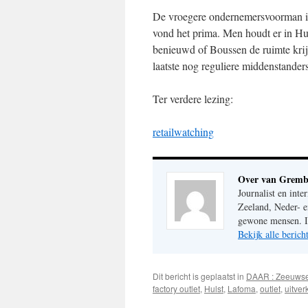
De vroegere ondernemersvoorman in 
vond het prima. Men houdt er in Hul
benieuwd of Boussen de ruimte krij
laatste nog reguliere middenstande
Ter verdere lezing:
retailwatching
Over van Gremb
Journalist en inte
Zeeland, Neder- e
gewone mensen. Im
Bekijk alle beri
Dit bericht is geplaatst in
DAAR : Zeeuws
factory outlet
,
Hulst
,
Lafoma
,
outlet
,
uitve