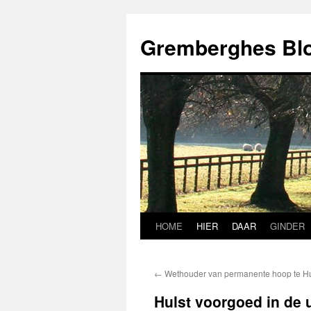
Ga
naar
Gremberghes Bl
de
inhoud
HOME
HIER
DAAR
GINDER
←
Wethouder van permanente hoop te Hu
Hulst voorgoed in de 