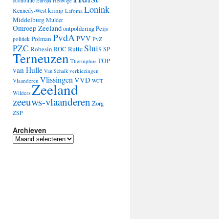
economie
Europa
Hedwige
Lonink
krimp
Kennedy-West
Lafoma
Middelburg
Mulder
Omroep Zeeland
ontpoldering
Peijs
PvdA
PVV
Polman
PvZ
politiek
Sluis
PZC
Robesin
Rutte
ROC
SP
Terneuzen
TOP
Thermphos
van Hulle
verkiezingen
Van Schaik
Vlissingen
VVD
Vlaanderen
WCT
Zeeland
Wilders
zeeuws-vlaanderen
Zorg
ZSP
Archieven
Archieven