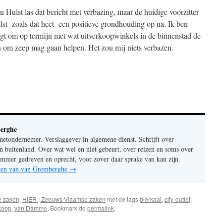
Hulst las dat bericht met verbazing, maar de huidige voorzitter
st -zoals dat heet- een positieve grondhouding op na. Ik ben
gt om op termijn met wat uitverkoopwinkels in de binnenstad de
rs om zeep mag gaan helpen. Het zou mij niets verbazen.
erghe
rnetondernemer. Verslaggever in algemene dienst. Schrijft over
n buitenland. Over wat wel en niet gebeurt, over reizen en soms over
mer gedreven en oprecht, voor zover daar sprake van kan zijn.
chten van van Gremberghe
→
e zaken
,
HIER ; Zeeuws-Vlaamse zaken
met de tags
bierkaai
,
city-outlet
,
rkoop
,
van Damme
. Bookmark de
permalink
.