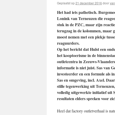
Geplaatst op
21 december 2016
door
van
Het had iets pathetisch. Burgeme
Lonink van Terneuzen die reagee
stuk in de PZC, maar zijn reactie
terugzag in de kolommen, maar 
moest nemen met een plekje tuss
reaguurders.
Op het bericht dat Hulst een ond
het kooptoerisme in de binnensta
outletcentra in Zeeuws-Vlaander
informatie is niet juist. Sas van
investeerder en een formule als 
Sas en omgeving, incl. Axel. Daa
stille tegenwerking uit Terneuzen
volledig uitgewerkte initiatief ui
resultaten elders spreken voor zic
Heel dat factory outletverhaal is n