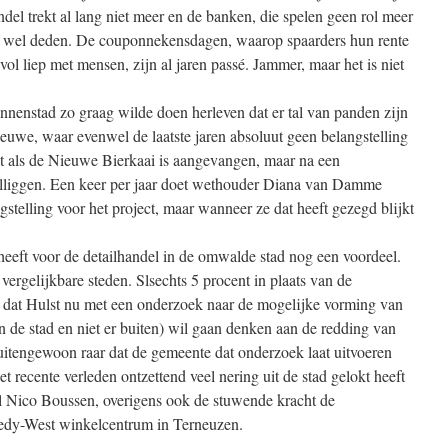
del trekt al lang niet meer en de banken, die spelen geen rol meer
er wel deden. De couponnekensdagen, waarop spaarders hun rente
l liep met mensen, zijn al jaren passé. Jammer, maar het is niet
innenstad zo graag wilde doen herleven dat er tal van panden zijn
euwe, waar evenwel de laatste jaren absoluut geen belangstelling
ect als de Nieuwe Bierkaai is aangevangen, maar na een
t stilliggen. Een keer per jaar doet wethouder Diana van Damme
stelling voor het project, maar wanneer ze dat heeft gezegd blijkt
heeft voor de detailhandel in de omwalde stad nog een voordeel.
vergelijkbare steden. Slsechts 5 procent in plaats van de
 dat Hulst nu met een onderzoek naar de mogelijke vorming van
in de stad en niet er buiten) wil gaan denken aan de redding van
uitengewoon raar dat de gemeente dat onderzoek laat uitvoeren
et recente verleden ontzettend veel nering uit de stad gelokt heeft
el Nico Boussen, overigens ook de stuwende kracht de
edy-West winkelcentrum in Terneuzen.