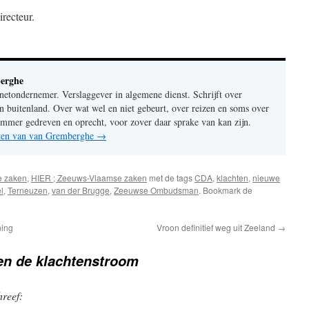
recteur.
erghe
rnetondernemer. Verslaggever in algemene dienst. Schrijft over
n buitenland. Over wat wel en niet gebeurt, over reizen en soms over
mer gedreven en oprecht, voor zover daar sprake van kan zijn.
chten van van Gremberghe
→
e zaken
,
HIER ; Zeeuws-Vlaamse zaken
met de tags
CDA
,
klachten
,
nieuwe
l
,
Terneuzen
,
van der Brugge
,
Zeeuwse Ombudsman
. Bookmark de
ning
Vroon definitief weg uit Zeeland
→
n de klachtenstroom
hreef: