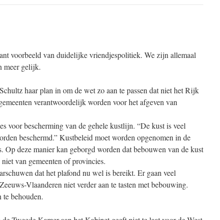
ant voorbeeld van duidelijke vriendjespolitiek. We zijn allemaal
 meer gelijk.
chultz haar plan in om de wet zo aan te passen dat niet het Rijk
tgemeenten verantwoordelijk worden voor het afgeven van
s voor bescherming van de gehele kustlijn. “De kust is veel
worden beschermd.” Kustbeleid moet worden opgenomen in de
s. Op deze manier kan geborgd worden dat bebouwen van de kust
n niet van gemeenten of provincies.
schuwen dat het plafond nu wel is bereikt. Er gaan veel
Zeeuws-Vlaanderen niet verder aan te tasten met bebouwing.
n te behouden.
e de Tweede Kamer aan het Kabinet geeft niet te laat voor de West