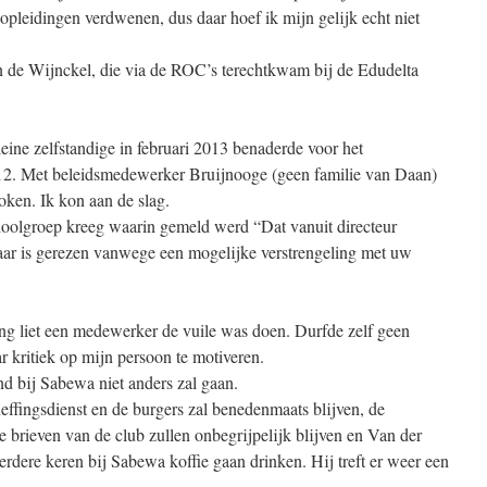
 opleidingen verdwenen, dus daar hoef ik mijn gelijk echt niet
 de Wijnckel, die via de ROC’s terechtkwam bij de Edudelta
leine zelfstandige in februari 2013 benaderde voor het
012. Met beleidsmedewerker Bruijnooge (geen familie van Daan)
ken. Ik kon aan de slag.
choolgroep kreeg waarin gemeld werd “Dat vanuit directeur
aar is gerezen vanwege een mogelijke verstrengeling met uw
ing liet een medewerker de vuile was doen. Durfde zelf geen
 kritiek op mijn persoon te motiveren.
nd bij Sabewa niet anders zal gaan.
ffingsdienst en de burgers zal benedenmaats blijven, de
e brieven van de club zullen onbegrijpelijk blijven en Van der
dere keren bij Sabewa koffie gaan drinken. Hij treft er weer een