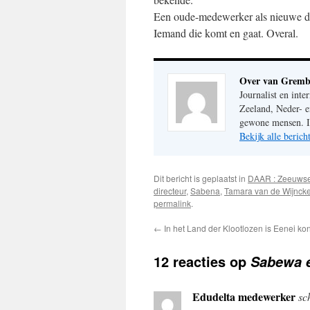
Een oude-medewerker als nieuwe di
Iemand die komt en gaat. Overal.
Over van Gremb
Journalist en inte
Zeeland, Neder- e
gewone mensen. Im
Bekijk alle beri
Dit bericht is geplaatst in
DAAR : Zeeuws
directeur
,
Sabena
,
Tamara van de Wijncke
permalink
.
←
In het Land der Klootlozen is Eenei ko
12 reacties op
Sabewa e
Edudelta medewerker
sc