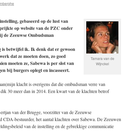
emberghe
instelling, gebaseerd op de lust van
n prijkte op website van de PZC onder
g bij de Zeeuwse Ombudsman
.
 is betwijfel ik. Ik denk dat er gewoon
werk dat ze moeten doen, zo goed
Tamara van de
aaien moeten ze, Sabewa is per slot van
Wijnckel
en bij burgers oplegt en incasseert.
(mijn klacht is overigens dat die ombudsman verre van
, dik 30 meer dan in 2014. Een kwart van de klachten betrof
ertjan van der Brugge, voorzitter van de Zeeuwse
 CDA-bestuurder, het aantal klachten over Sabewa. De Zeeuwen
eldingsbeleid van de instelling en de gebrekkige communicatie