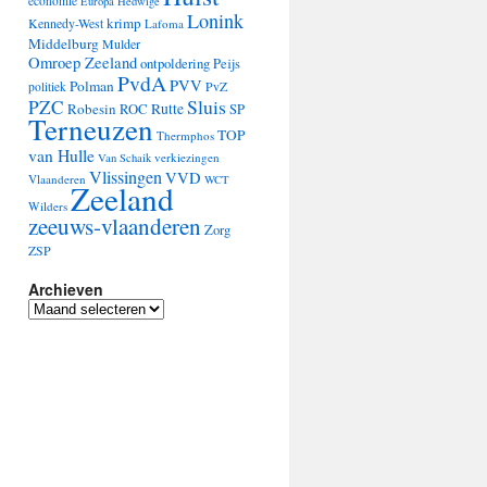
economie
Europa
Hedwige
Lonink
krimp
Kennedy-West
Lafoma
Middelburg
Mulder
Omroep Zeeland
ontpoldering
Peijs
PvdA
PVV
Polman
PvZ
politiek
Sluis
PZC
Robesin
Rutte
ROC
SP
Terneuzen
TOP
Thermphos
van Hulle
verkiezingen
Van Schaik
Vlissingen
VVD
Vlaanderen
WCT
Zeeland
Wilders
zeeuws-vlaanderen
Zorg
ZSP
Archieven
Archieven