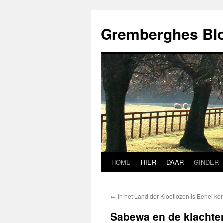
Ga
naar
Gremberghes Bl
de
inhoud
HOME
HIER
DAAR
GINDER
←
In het Land der Klootlozen is Eenei ko
Sabewa en de klacht