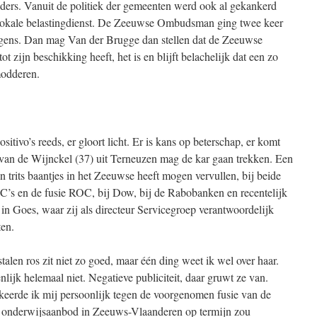
anders. Vanuit de politiek der gemeenten werd ook al gekankerd
e lokale belastingdienst. De Zeeuwse Ombudsman ging twee keer
erigens. Dan mag Van der Brugge dan stellen dat de Zeeuwse
ijn beschikking heeft, het is en blijft belachelijk dat een zo
modderen.
tivo’s reeds, er gloort licht. Er is kans op beterschap, er komt
van de Wijnckel (37) uit Terneuzen mag de kar gaan trekken. Een
n trits baantjes in het Zeeuwse heeft mogen vervullen, bij beide
C’s en de fusie ROC, bij Dow, bij de Rabobanken en recentelijk
in Goes, waar zij als directeur Servicegroep verantwoordelijk
ten.
alen ros zit niet zo goed, maar één ding weet ik wel over haar.
enlijk helemaal niet. Negatieve publiciteit, daar gruwt ze van.
 keerde ik mij persoonlijk tegen de voorgenomen fusie van de
et onderwijsaanbod in Zeeuws-Vlaanderen op termijn zou