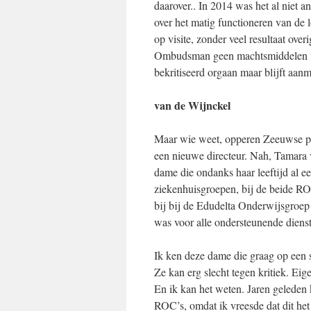
daarover.. In 2014 was het al niet 
over het matig functioneren van d
op visite, zonder veel resultaat ov
Ombudsman geen machtsmiddelen tot z
bekritiseerd orgaan maar blijft aan
van de Wijnckel
Maar wie weet, opperen Zeeuwse posi
een nieuwe directeur. Nah, Tamara 
dame die ondanks haar leeftijd al ee
ziekenhuisgroepen, bij de beide RO
bij bij de Edudelta Onderwijsgroep 
was voor alle ondersteunende diens
Ik ken deze dame die graag op een st
Ze kan erg slecht tegen kritiek. Eig
En ik kan het weten. Jaren geleden
ROC’s, omdat ik vreesde dat dit h