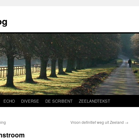
og
ECHO
DIVERSE
DE SCRIBENT
ZEELANDTEKST
ning
Vroon definitief weg uit Zeeland
→
enstroom