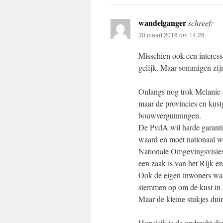
wandelganger
schreef:
30 maart 2016 om 14:28
Misschien ook een interess
gelijk. Maar sommigen zijn
Onlangs nog trok Melanie S
maar de provincies en kus
bouwvergunningen.
De PvdA wil harde garantie
waard en moet nationaal 
Nationale Omgevingsvisie
een zaak is van het Rijk e
Ook de eigen inwoners waar
stemmen op om de kust in 
Maar de kleine stukjes dui
Hopelijk is de opdracht di