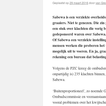
Geplaatst op
29 maart 2016
door
van Gr
Sabewa is een verziekte overheids
graaiers. Niet te genezen. Die zi
een stuk over klachten die vori
gedeponeerd waren over Sabewa
Of Sabewa een verziekte instelling
mensen werken die proberen het 
mogelijk uit te voeren. En ja, gr
rekening een bureau dat belasting
Volgens de PZC kreeg de ombudsman
onpartijdig is) 235 klachten binnen
Sabewa.
‘Buitenproportioneel’, zo noemde G
Ombudscommissie en vooraanstaand
vooral problemen over het kwijtsch