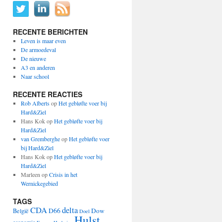
RECENTE BERICHTEN
Leven is maar even
De armoedeval
De nieuwe
A3 en anderen
Naar school
RECENTE REACTIES
Rob Alberts
op
Het gebløfte voer bij
Hard&Ziel
Hans Kok
op
Het gebløfte voer bij
Hard&Ziel
van Gremberghe
op
Het gebløfte voer
bij Hard&Ziel
Hans Kok
op
Het gebløfte voer bij
Hard&Ziel
Marleen
op
Crisis in het
Wernickegebied
TAGS
CDA
delta
D66
Dow
België
Doel
Hulst