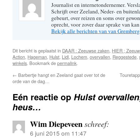
Journalist en internetondernemer. Versl
Schrijft over Zeeland, Neder- en buitenl
gebeurt, over reizen en soms over gew
oprecht, voor zover daar sprake van kan 
Bekijk alle berichten van van Grember
Dit bericht is geplaatst in
DAAR : Zeeuwse zaken
,
HIER ; Zeeuw
Action
,
Hageman
,
Hulst
,
Lidl
,
Lochem
,
overvallen
,
Reggestede
,
winkels
. Bookmark de
permalink
.
←
Barbertje hangt en Zeeland gaat over tot de
Touretapp
orde van de dag…
Eén reactie op
Hulst overvallen
heus…
Wim Diepeveen
schreef:
6 juni 2015 om 11:47