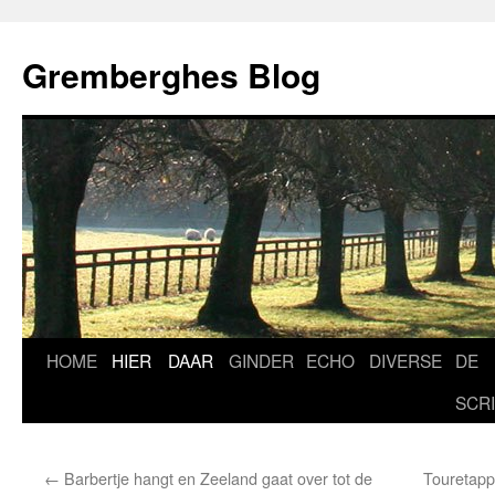
Ga
naar
Gremberghes Blog
de
inhoud
HOME
HIER
DAAR
GINDER
ECHO
DIVERSE
DE
SCR
←
Barbertje hangt en Zeeland gaat over tot de
Touretapp