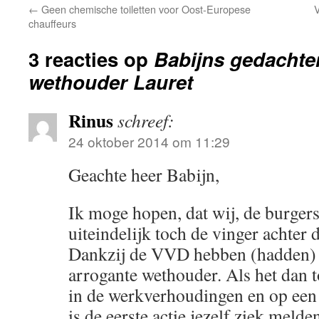
←
Geen chemische toiletten voor Oost-Europese
V
chauffeurs
3 reacties op
Babijns gedachten
wethouder Lauret
Rinus
schreef:
24 oktober 2014 om 11:29
Geachte heer Babijn,
Ik moge hopen, dat wij, de burgers
uiteindelijk toch de vinger achter 
Dankzij de VVD hebben (hadden) 
arrogante wethouder. Als het dan t
in de werkverhoudingen en op een 
is de eerste actie jezelf ziek melde