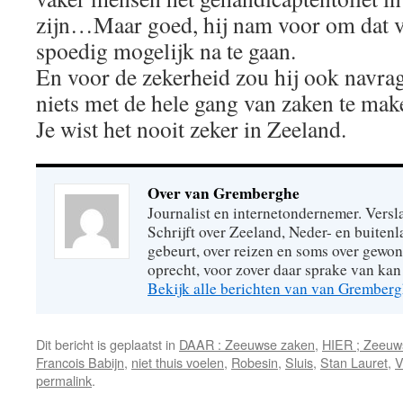
zijn…Maar goed, hij nam voor om dat v
spoedig mogelijk na te gaan.
En voor de zekerheid zou hij ook navra
niets met de hele gang van zaken te mak
Je wist het nooit zeker in Zeeland.
Over van Gremberghe
Journalist en internetondernemer. Versl
Schrijft over Zeeland, Neder- en buitenl
gebeurt, over reizen en soms over gew
oprecht, voor zover daar sprake van kan 
Bekijk alle berichten van van Grember
Dit bericht is geplaatst in
DAAR : Zeeuwse zaken
,
HIER ; Zeeuw
Francois Babijn
,
niet thuis voelen
,
Robesin
,
Sluis
,
Stan Lauret
,
permalink
.