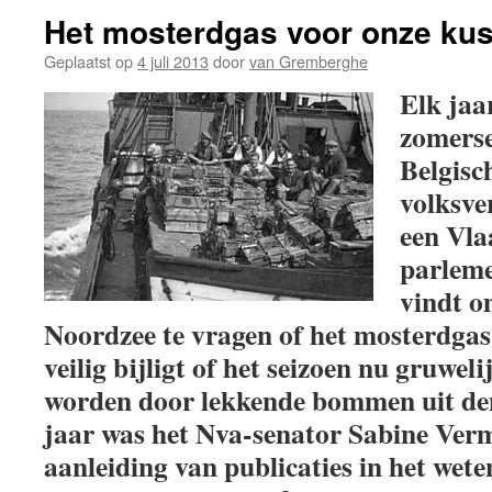
Het mosterdgas voor onze kus
Geplaatst op
4 juli 2013
door
van Gremberghe
Elk jaar
zomerse
Belgisc
volksve
een Vla
parleme
vindt o
Noordzee te vragen of het mosterdgas
veilig bijligt of het seizoen nu gruwel
worden door lekkende bommen uit de
jaar was het Nva-senator Sabine Verm
aanleiding van publicaties in het wet