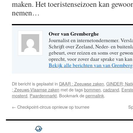
maken. Het toeristenseizoen kan gewoon
nemen…
Over van Gremberghe
Journalist en internetondernemer. Versl
Schrijft over Zeeland, Neder- en buitenl
gebeurt, over reizen en soms over gew
oprecht, voor zover daar sprake van kan 
Bekijk alle berichten van van Grember
Dit bericht is geplaatst in
DAAR : Zeeuwse zaken
,
GINDER; Natio
; Zeeuws-Vlaamse zaken
met de tags
bommen
,
cadzand
,
Eerst
mosterd
,
Paardenmarkt
. Bookmark de
permalink
.
←
Checkpoint-circus opnieuw op tournee
Sp