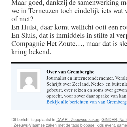
Maar goed, dankzij de samenwerking m
we in Terneuzen toch eindelijk iets wa
of niet?
En Hulst, daar komt wellicht ooit een ro
En Sluis, dat is inmiddels in stilte al ve
Compagnie Het Zoute…, maar dat is slec
kring bekend.
Over van Gremberghe
Journalist en internetondernemer. Versl
Schrijft over Zeeland, Neder- en buitenl
gebeurt, over reizen en soms over gew
oprecht, voor zover daar sprake van kan 
Bekijk alle berichten van van Grember
Dit bericht is geplaatst in
DAAR : Zeeuwse zaken
,
GINDER; Natio
; Zeeuws-Vlaamse zaken
met de tags
biobase
,
kids event
,
same