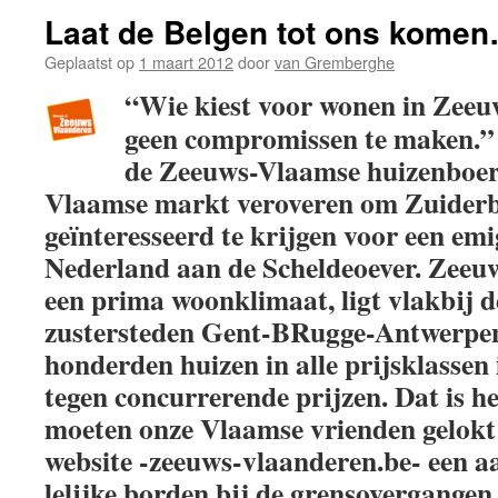
Laat de Belgen tot ons komen
Geplaatst op
1 maart 2012
door
van Gremberghe
“Wie kiest voor wonen in Zeeu
geen compromissen te maken.”
de Zeeuws-Vlaamse huizenboer
Vlaamse markt veroveren om Zuiderb
geïnteresseerd te krijgen voor een emi
Nederland aan de Scheldeoever. Zeeu
een prima woonklimaat, ligt vlakbij 
zustersteden Gent-BRugge-Antwerpen
honderden huizen in alle prijsklassen
tegen concurrerende prijzen. Dat is h
moeten onze Vlaamse vrienden gelokt
website -zeeuws-vlaanderen.be- een a
lelijke borden bij de grensovergangen 