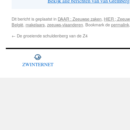
Bekijk alle berichten van van Grember
Dit bericht is geplaatst in
DAAR : Zeeuwse zaken
,
HIER ; Zeeuw
België
,
makelaars
,
zeeuws-vlaanderen
. Bookmark de
permalink
←
De groeiende schuldenberg van de Z4
ZWINTERNET