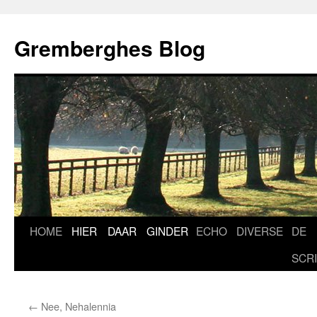
Ga
naar
Gremberghes Blog
de
inhoud
HOME
HIER
DAAR
GINDER
ECHO
DIVERSE
DE
SCR
←
Nee, Nehalennia