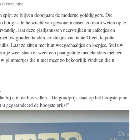
n Gremberghe
ten spijt, ze blijven doorgaan; de moderne golddiggers. Die
zo hoog is de hebzucht van gewone mensen zo mooi weten op te
tandig, laat deze gladjanussen neerstrijken in cafeetjes en
e met uw gouden tanden, erfstukjes van tante Greet, kapotte
ks. Laat ze zitten met hun weegschaaltjes en loepjes. Stel uw
oor je weet staan er weer een paar getinte medelanders met een
uw glimmertjes die u niet meer zo bekoorlijk vindt en die u
.
die bij u in de bus vallen. “De goudprijs staat op het hoogste punt
en u gegarandeerd de hoogste prijs!”