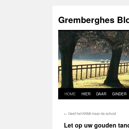
Ga
naar
Gremberghes Bl
de
inhoud
HOME
HIER
DAAR
GINDER
←
Geef het KNMI maar de schuld
Let op uw gouden tan