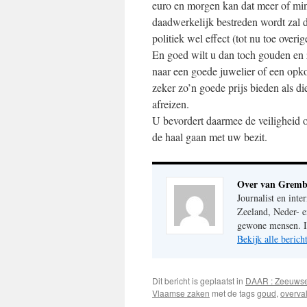
euro en morgen kan dat meer of min
daadwerkelijk bestreden wordt zal 
politiek wel effect (tot nu toe over
En goed wilt u dan toch gouden en z
naar een goede juwelier of een opko
zeker zo’n goede prijs bieden als d
afreizen.
U bevordert daarmee de veiligheid o
de haal gaan met uw bezit.
Over van Gremb
Journalist en inte
Zeeland, Neder- e
gewone mensen. Im
Bekijk alle beri
Dit bericht is geplaatst in
DAAR : Zeeuws
Vlaamse zaken
met de tags
goud
,
overva