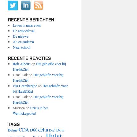
RECENTE BERICHTEN
Leven is maar even
De armoedeval
De nieuwe
A3 en anderen
Naar school
RECENTE REACTIES
Rob Alberts
op
Het gebløfte voer bij
Hard&Ziel
Hans Kok
op
Het gebløfte voer bij
Hard&Ziel
van Gremberghe
op
Het gebløfte voer
bij Hard&Ziel
Hans Kok
op
Het gebløfte voer bij
Hard&Ziel
Marleen
op
Crisis in het
Wernickegebied
TAGS
CDA
delta
D66
Dow
België
Doel
Hulst