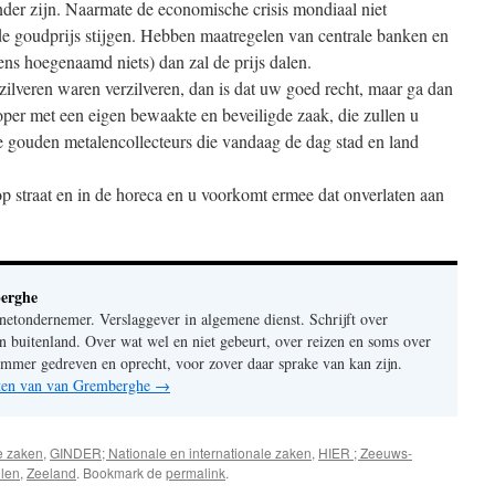
der zijn. Naarmate de economische crisis mondiaal niet
de goudprijs stijgen. Hebben maatregelen van centrale banken en
igens hoegenaamd niets) dan zal de prijs dalen.
ilveren waren verzilveren, dan is dat uw goed recht, maar ga dan
per met een eigen bewaakte en beveiligde zaak, die zullen u
ie gouden metalencollecteurs die vandaag de dag stad en land
p straat en in de horeca en u voorkomt ermee dat onverlaten aan
erghe
rnetondernemer. Verslaggever in algemene dienst. Schrijft over
n buitenland. Over wat wel en niet gebeurt, over reizen en soms over
mer gedreven en oprecht, voor zover daar sprake van kan zijn.
chten van van Gremberghe
→
e zaken
,
GINDER; Nationale en internationale zaken
,
HIER ; Zeeuws-
llen
,
Zeeland
. Bookmark de
permalink
.