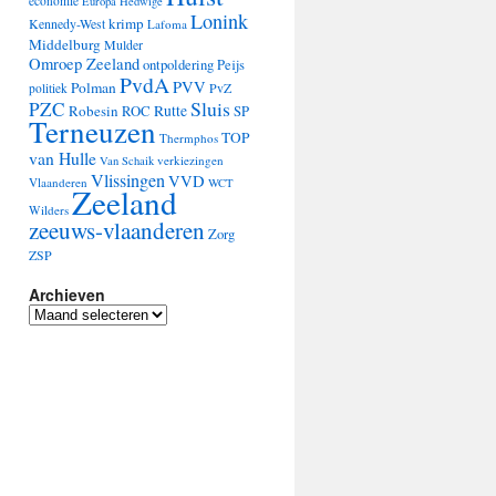
economie
Europa
Hedwige
Lonink
krimp
Kennedy-West
Lafoma
Middelburg
Mulder
Omroep Zeeland
ontpoldering
Peijs
PvdA
PVV
Polman
PvZ
politiek
Sluis
PZC
Robesin
Rutte
ROC
SP
Terneuzen
TOP
Thermphos
van Hulle
verkiezingen
Van Schaik
Vlissingen
VVD
Vlaanderen
WCT
Zeeland
Wilders
zeeuws-vlaanderen
Zorg
ZSP
Archieven
Archieven