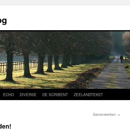
og
ECHO
DIVERSE
DE SCRIBENT
ZEELANDTEKST
Samenwerken
→
den!