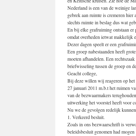
en Keltische kruisen. Zie hoe de M
Nederland is een van de weinige la
gebrek aan ruimte is cremeren hier
slechts ruimte in beslag dus wat ge
En bij elke grafruiming ontstaan e
omdat overheden ietwat makkelijk 
Dezer dagen speelt er een grafruim
Een groep nabestaanden heeft grot
moeten afhandelen. Een rechtszaak d
briefwisseling tussen de groep en d
Geacht college,
Bij deze willen wij reageren op het
27 januari 2011 m.b.t het ruimen va
van de bezwaarmakers terughoudend
uitwerking het voorstel heeft voor co
Nu we de gevolgen redelijk kunnen o
1. Verkeerd besluit.
Zoals in ons bezwaarschrift is verwo
beleidsbesluit genomen had mogen