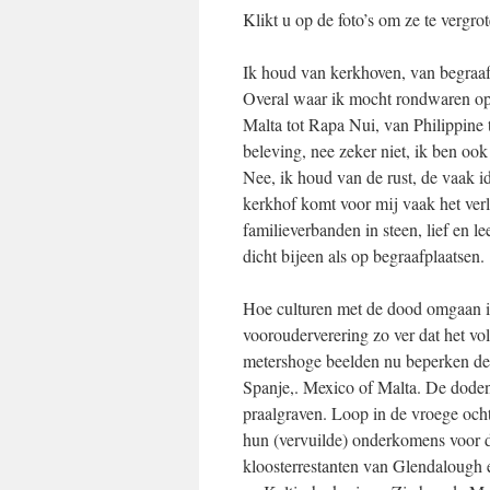
Klikt u op de foto’s om ze te vergrot
Ik houd van kerkhoven, van begraaf
Overal waar ik mocht rondwaren op 
Malta tot Rapa Nui, van Philippine
beleving, nee zeker niet, ik ben ook
Nee, ik houd van de rust, de vaak i
kerkhof komt voor mij vaak het verle
familieverbanden in steen, lief en l
dicht bijeen als op begraafplaatsen.
Hoe culturen met de dood omgaan is
voorouderverering zo ver dat het vo
metershoge beelden nu beperken de e
Spanje,. Mexico of Malta. De doden
praalgraven. Loop in de vroege och
hun (vervuilde) onderkomens voor d
kloosterrestanten van Glendalough 