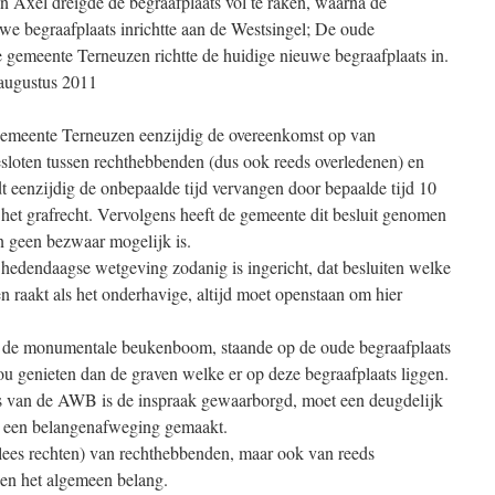
In Axel dreigde de begraafplaats vol te raken, waarna de
e begraafplaats inrichtte aan de Westsingel; De oude
 gemeente Terneuzen richtte de huidige nieuwe begraafplaats in.
augustus 2011
e gemeente Terneuzen eenzijdig de overeenkomst op van
esloten tussen rechthebbenden (dus ook reeds overledenen) en
eenzijdig de onbepaalde tijd vervangen door bepaalde tijd 10
n het grafrecht. Vervolgens heeft de gemeente dit besluit genomen
en geen bezwaar mogelijk is.
 hedendaagse wetgeving zodanig is ingericht, dat besluiten welke
 raakt als het onderhavige, altijd moet openstaan om hier
at de monumentale beukenboom, staande op de oude begraafplaats
u genieten dan de graven welke er op deze begraafplaats liggen.
es van de AWB is de inspraak gewaarborgd, moet een deugdelijk
t een belangenafweging gemaakt.
(lees rechten) van rechthebbenden, maar ook van reeds
en het algemeen belang.