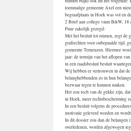
ruimen blijkt ook uit het volgende: 
toenmalige gemeente Axel een nieuw
begraafplaats in Hoek was vol en de
2 Brief aan college vann B&W, 18 
Puur zakelijk gezegd:
Met het besluit tot ruimen, zegt d
grafrechten voor onbepaalde tijd, g
gemeente Terneuzen. Hiermee wordt 
jaar: de termijn van het aflopen va
in een raadsbesluit besluit waarteg
Wij hebben er vertrouwen in dat de
belanghebbenden zo in hun belangen
bezwaar tegen te kunnen maken.
Het zou toch van de gekke zijn, d
in Hoek, meer rechtsbescherming zo
In een besluit volgens de procedur
motivatie geleverd worden en word
In dit dossier zou dan de belangen 
overledenen, worden afgewogen teg