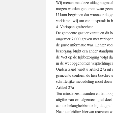
Wij menen met deze uitleg nogmaals 
mogen worden genomen waar geen be
U kunt begrijpen dat wanneer de ge
verklaren, wij om een uitspraak in 
4. Verlopen grafrechten.
De gemeente gaat er vanuit en dit h
ongeveer 7.000 graven met verlopen g
de juiste informatie was. Echter voo
bezorging blijkt een ander standpunt
de Wet op de lijkbezorging volgt da
in de wet opgenomen verplichtingen
Onderstaand vindt u artikel 27a uit
gemeente conform de hier beschrev
schriftelijke mededeling moet doen d
Artikel 27a
Ten minste zes maanden en ten hoog
uitgifte van een algemeen graf doet
aan de belanghebbende bij dat graf
Naar aanleiding hiervan reageren wi