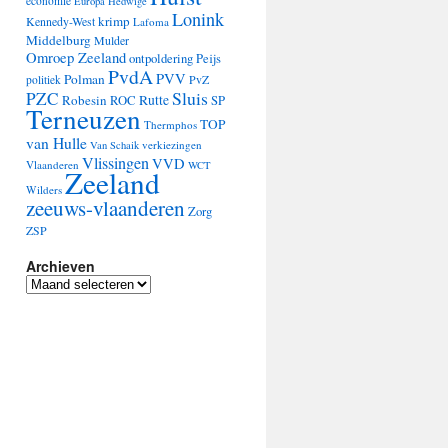
economie
Europa
Hedwige
Lonink
krimp
Kennedy-West
Lafoma
Middelburg
Mulder
Omroep Zeeland
ontpoldering
Peijs
PvdA
PVV
Polman
PvZ
politiek
Sluis
PZC
Robesin
Rutte
ROC
SP
Terneuzen
TOP
Thermphos
van Hulle
verkiezingen
Van Schaik
Vlissingen
VVD
Vlaanderen
WCT
Zeeland
Wilders
zeeuws-vlaanderen
Zorg
ZSP
Archieven
Archieven