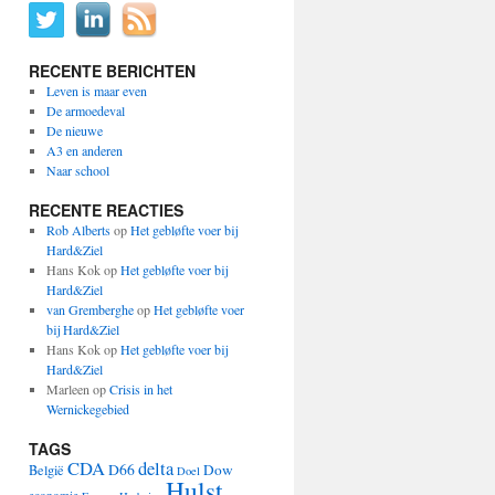
RECENTE BERICHTEN
Leven is maar even
De armoedeval
De nieuwe
A3 en anderen
Naar school
RECENTE REACTIES
Rob Alberts
op
Het gebløfte voer bij
Hard&Ziel
Hans Kok
op
Het gebløfte voer bij
Hard&Ziel
van Gremberghe
op
Het gebløfte voer
bij Hard&Ziel
Hans Kok
op
Het gebløfte voer bij
Hard&Ziel
Marleen
op
Crisis in het
Wernickegebied
TAGS
CDA
delta
D66
Dow
België
Doel
Hulst