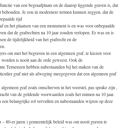
functie van een begraafplaats en de daarop liggende graven is, dat
ijft behouden. Je zou in modernere termen kunnen zeggen, dat de
epaalde tijd
raf en het plaatsen van een monument is en was voor onbepaalde
even dat de grafrechten na 10 jaar zouden verlopen. Er was en is
en de tijdelijkheid van het grafrecht en de
en.
rs om met het begraven in een algemeen graf, te kiezen voor
u worden is nooit aan de orde geweest. Ook de
nte Terneuzen hebben nabestaanden bij het maken van de
ticulier graf niet als afweging meegegeven dat een algemeen graf
lgemeen graf zoals omschreven in het voorstel, pas sprake zijn ,
racht van de geldende voorwaarden zoals het ruimen na 10 jaar.
 een belangrijke rol vervullen en nabestaanden wijzen op deze
er – 80-er jaren ) gemeentelijk beleid was om nooit graven te