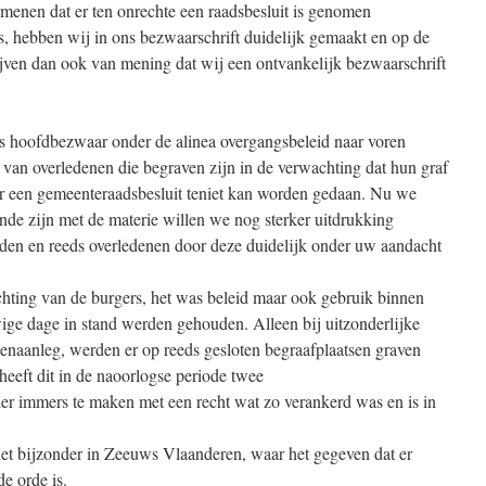
enen dat er ten onrechte een raadsbesluit is genomen
, hebben wij in ons bezwaarschrift duidelijk gemaakt en op de
lijven dan ook van mening dat wij een ontvankelijk bezwaarschrift
ls hoofdbezwaar onder de alinea overgangsbeleid naar voren
 van overledenen die begraven zijn in de verwachting dat hun graf
r een gemeenteraadsbesluit teniet kan worden gedaan. Nu we
ende zijn met de materie willen we nog sterker uitdrukking
den en reeds overledenen door deze duidelijk onder uw aandacht
chting van de burgers, het was beleid maar ook gebruik binnen
ige dage in stand werden gehouden. Alleen bij uitzonderlijke
egenaanleg, werden er op reeds gesloten begraafplaatsen graven
eeft dit in de naoorlogse periode twee
er immers te maken met een recht wat zo verankerd was en is in
 het bijzonder in Zeeuws Vlaanderen, waar het gegeven dat er
de orde is.