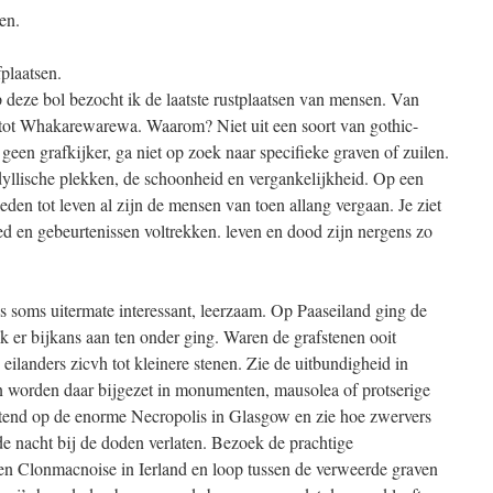
en.
plaatsen.
deze bol bezocht ik de laatste rustplaatsen van mensen. Van
 tot Whakarewarewa. Waarom? Niet uit een soort van gothic-
 geen grafkijker, ga niet op zoek naar specifieke graven of zuilen.
dyllische plekken, de schoonheid en vergankelijkheid. Op een
den tot leven al zijn de mensen van toen allang vergaan. Je ziet
eed en gebeurtenissen voltrekken. leven en dood zijn nergens zo
 soms uitermate interessant, leerzaam. Op Paaseiland ging de
lk er bijkans aan ten onder ging. Waren de grafstenen ooit
ilanders zicvh tot kleinere stenen. Zie de uitbundigheid in
 worden daar bijgezet in monumenten, mausolea of protserige
tend op de enorme Necropolis in Glasgow en zie hoe zwervers
e nacht bij de doden verlaten. Bezoek de prachtige
en Clonmacnoise in Ierland en loop tussen de verweerde graven