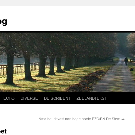
og
ECHO
DIVERSE
DE SCRIBENT
ZEELANDTEKST
Nma houdt vast aan hoge boete PZC/BN De Stem
→
eet