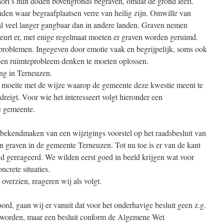
aori’s hun doden bovengronds begraven, omdat de grond leeft.
nden waar begraafplaatsen verre van heilig zijn. Omwille van
 al veel langer gangbaar dan in andere landen. Graven nemen
beurt er, met enige regelmaat moeten er graven worden geruimd.
r problemen. Ingegeven door emotie vaak en begrijpelijk, soms ook
een ruimteprobleem denken te moeten oplossen.
ing in Terneuzen.
e moeite met de wijze waarop de gemeente deze kwestie meent te
reigt. Voor wie het interesseert volgt hieronder een
e gemeente.
 bekendmaken van een wijzigings voorstel op het raadsbesluit van
n graven in de gemeente Terneuzen. Tot nu toe is er van de kant
 gereageerd. We wilden eerst goed in beeld krijgen wat voor
ncrete situaties.
verzien, reageren wij als volgt.
ord, gaan wij er vanuit dat voor het onderhavige besluit geen z.g.
 worden, maar een besluit conform de Algemene Wet