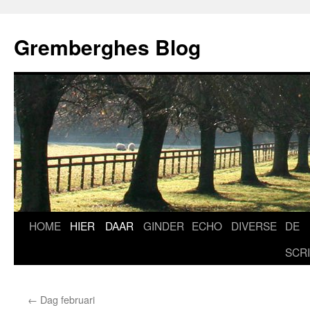
Ga
naar
Gremberghes Blog
de
inhoud
HOME
HIER
DAAR
GINDER
ECHO
DIVERSE
DE
SCR
←
Dag februari