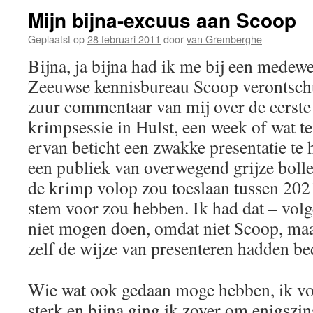
Mijn bijna-excuus aan Scoop
Geplaatst op
28 februari 2011
door
van Gremberghe
Bijna, ja bijna had ik me bij een medewe
Zeeuwse kennisbureau Scoop verontsch
zuur commentaar van mij over de eerste
krimpsessie in Hulst, een week of wat t
ervan beticht een zwakke presentatie te
een publiek van overwegend grijze bollen
de krimp volop zou toeslaan tussen 202
stem voor zou hebben. Ik had dat – vol
niet mogen doen, omdat niet Scoop, ma
zelf de wijze van presenteren hadden be
Wie wat ook gedaan moge hebben, ik von
sterk en bijna ging ik zover om enigsz