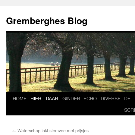
Ga
naar
Gremberghes Blog
de
inhoud
HOME
HIER
DAAR
GINDER
ECHO
DIVERSE
DE
SCR
←
Waterschap lokt stemvee met prijsjes