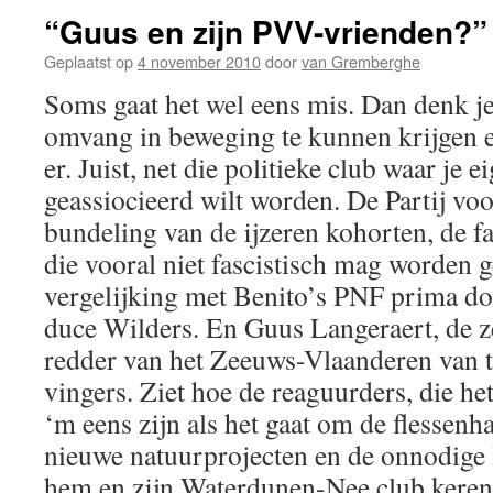
“Guus en zijn PVV-vrienden?”
Geplaatst op
4 november 2010
door
van Gremberghe
Soms gaat het wel eens mis. Dan denk je 
omvang in beweging te kunnen krijgen e
er. Juist, net die politieke club waar je e
geassiocieerd wilt worden. De Partij voo
bundeling van de ijzeren kohorten, de f
die vooral niet fascistisch mag worden
vergelijking met Benito’s PNF prima doo
duce Wilders. En Guus Langeraert, de 
redder van het Zeeuws-Vlaanderen van to
vingers. Ziet hoe de reaguurders, die he
‘m eens zijn als het gaat om de flessenh
nieuwe natuurprojecten en de onnodige l
hem en zijn Waterdunen-Nee club keren