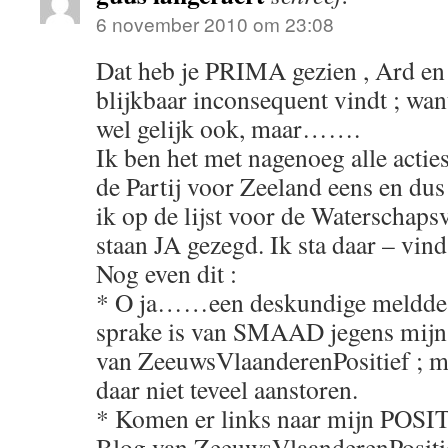
6 november 2010 om 23:08
Dat heb je PRIMA gezien , Ard en 
blijkbaar inconsequent vindt ; wan
wel gelijk ook, maar…….
Ik ben het met nagenoeg alle actie
de Partij voor Zeeland eens en dus
ik op de lijst voor de Waterschaps
staan JA gezegd. Ik sta daar – vind
Nog even dit :
* O ja……een deskundige meldde mi
sprake is van SMAAD jegens mijn 
van ZeeuwsVlaanderenPositief ; m
daar niet teveel aanstoren.
* Komen er links naar mijn POSI
Blog van ZeeuwsVlaanderenPositief