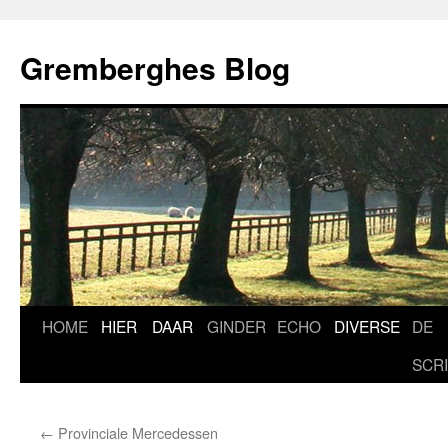
Ga
naar
Gremberghes Blog
de
inhoud
HOME
HIER
DAAR
GINDER
ECHO
DIVERSE
DE
SCR
←
Provinciale Mercedessen