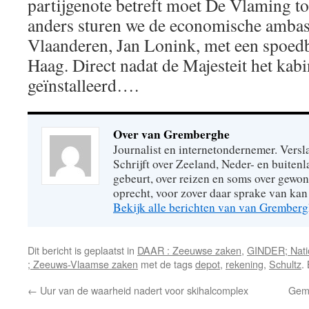
partijgenote betreft moet De Vlaming t
anders sturen we de economische amba
Vlaanderen, Jan Lonink, met een spoe
Haag. Direct nadat de Majesteit het kabi
geïnstalleerd….
Over van Gremberghe
Journalist en internetondernemer. Versl
Schrijft over Zeeland, Neder- en buitenl
gebeurt, over reizen en soms over gew
oprecht, voor zover daar sprake van kan 
Bekijk alle berichten van van Grember
Dit bericht is geplaatst in
DAAR : Zeeuwse zaken
,
GINDER; Natio
; Zeeuws-Vlaamse zaken
met de tags
depot
,
rekening
,
Schultz
.
←
Uur van de waarheid nadert voor skihalcomplex
Geme