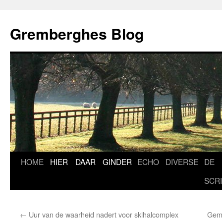
Ga
naar
Gremberghes Blog
de
inhoud
HOME
HIER
DAAR
GINDER
ECHO
DIVERSE
DE
SCR
←
Uur van de waarheid nadert voor skihalcomplex
Geme