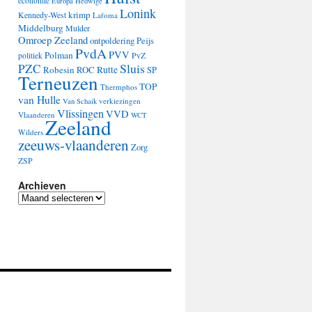
economie
Europa
Hedwige
Lonink
krimp
Kennedy-West
Lafoma
Middelburg
Mulder
Omroep Zeeland
ontpoldering
Peijs
PvdA
PVV
Polman
PvZ
politiek
Sluis
PZC
Robesin
Rutte
ROC
SP
Terneuzen
TOP
Thermphos
van Hulle
verkiezingen
Van Schaik
Vlissingen
VVD
Vlaanderen
WCT
Zeeland
Wilders
zeeuws-vlaanderen
Zorg
ZSP
Archieven
Archieven