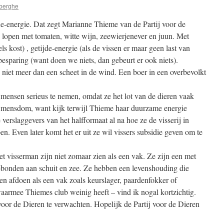
berghe
-energie. Dat zegt Marianne Thieme van de Partij voor de
 lopen met tomaten, witte wijn, zeewierjenever en juun. Met
s kost) , getijde-energie (als de vissen er maar geen last van
besparing (want doen we niets, dan gebeurt er ook niets).
s niet meer dan een scheet in de wind. Een boer in een overbevolkt
t mensen serieus te nemen, omdat ze het lot van de dieren vaak
t mensdom, want kijk terwijl Thieme haar duurzame energie
 verslaggevers van het halfformaat al na hoe ze de visserij in
n. Even later komt het er uit ze wil vissers subsidie geven om te
et visserman zijn niet zomaar zien als een vak. Ze zijn een met
bonden aan schuit en zee. Ze hebben een levenshouding die
en afdoen als een vak zoals keurslager, paardenfokker of
armee Thiemes club weinig heeft – vind ik nogal kortzichtig.
voor de Dieren te verwachten. Hopelijk de Partij voor de Dieren