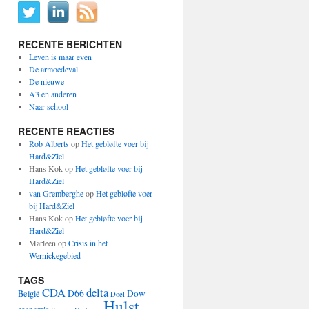
RECENTE BERICHTEN
Leven is maar even
De armoedeval
De nieuwe
A3 en anderen
Naar school
RECENTE REACTIES
Rob Alberts
op
Het gebløfte voer bij
Hard&Ziel
Hans Kok
op
Het gebløfte voer bij
Hard&Ziel
van Gremberghe
op
Het gebløfte voer
bij Hard&Ziel
Hans Kok
op
Het gebløfte voer bij
Hard&Ziel
Marleen
op
Crisis in het
Wernickegebied
TAGS
CDA
delta
D66
Dow
België
Doel
Hulst