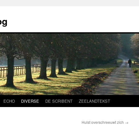
og
ECHO
DIVERSE
DE SCRIBENT
ZEELANDTEKST
Hulst overschreeuwt zich
→