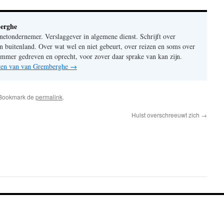
erghe
rnetondernemer. Verslaggever in algemene dienst. Schrijft over
n buitenland. Over wat wel en niet gebeurt, over reizen en soms over
mer gedreven en oprecht, voor zover daar sprake van kan zijn.
chten van van Gremberghe
→
 Bookmark de
permalink
.
Hulst overschreeuwt zich
→