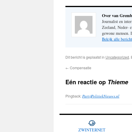
Over van Gremb
Journalist en inte
Zeeland, Neder- e
gewone mensen. Im
Bekijk alle beri
Dit bericht is geplaatst in
Uncategorized
.
←
Compensatie
Eén reactie op
Thieme
Pingback:
PartijPolitiekNieuws.nl
ZWINTERNET