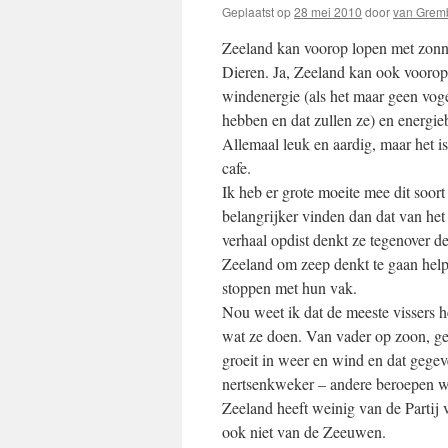
Geplaatst op
28 mei 2010
door
van Grem
Zeeland kan voorop lopen met zonne
Dieren. Ja, Zeeland kan ook voorop
windenergie (als het maar geen vogel
hebben en dat zullen ze) en energie
Allemaal leuk en aardig, maar het i
cafe.
Ik heb er grote moeite mee dit soor
belangrijker vinden dan dat van he
verhaal opdist denkt ze tegenover de
Zeeland om zeep denkt te gaan helpe
stoppen met hun vak.
Nou weet ik dat de meeste vissers h
wat ze doen. Van vader op zoon, ge
groeit in weer en wind en dat gegev
nertsenkweker – andere beroepen wa
Zeeland heeft weinig van de Partij 
ook niet van de Zeeuwen.