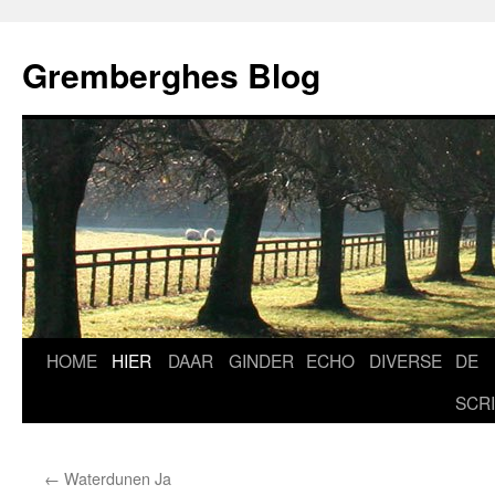
Ga
naar
Gremberghes Blog
de
inhoud
HOME
HIER
DAAR
GINDER
ECHO
DIVERSE
DE
SCR
←
Waterdunen Ja