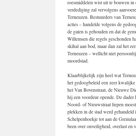
roesmiddelen wist uit te bouwen in 
verdediging zal vervolgens aanvoer
Terneuzen. Bestuurders van Terneuze
acties – handelde volgens de gedoog
de gaten is gehouden en dat de gem
Willemsen die regels geschonden ha
skihal aan bod, maar dan zal het ee
Terneuzen – wellicht niet persoonlij
moordstad.
Klaarblijkelijk zijn heel wat Terne
het gedoogbeleid een zeer kwalijke 
het Van Bovenstraat, de Nieuwe Di
hij een voordeur opende. De dader ha
Noord- of Nieuwstraat liepen moeste
plekken in de stad werd gehandeld i
Schelpenhoekje tot aan de Grenulaa
been over onveiligheid, overlast en v