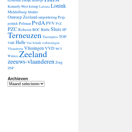
economie
Europa
Hedwige
Lonink
krimp
Kennedy-West
Lafoma
Middelburg
Mulder
Omroep Zeeland
ontpoldering
Peijs
PvdA
PVV
Polman
PvZ
politiek
Sluis
PZC
Robesin
Rutte
ROC
SP
Terneuzen
TOP
Thermphos
van Hulle
verkiezingen
Van Schaik
Vlissingen
VVD
Vlaanderen
WCT
Zeeland
Wilders
zeeuws-vlaanderen
Zorg
ZSP
Archieven
Archieven