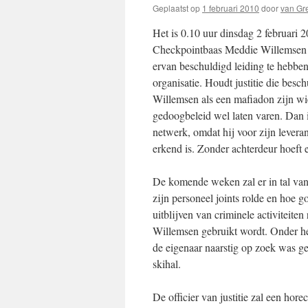
Geplaatst op
1 februari 2010
door
van Gr
Het is 0.10 uur dinsdag 2 februari 
Checkpointbaas Meddie Willemsen 
ervan beschuldigd leiding te hebben
organisatie. Houdt justitie die besc
Willemsen als een mafiadon zijn wi
gedoogbeleid wel laten varen. Dan i
netwerk, omdat hij voor zijn leverant
erkend is. Zonder achterdeur hoeft 
De komende weken zal er in tal van
zijn personeel joints rolde en hoe
uitblijven van criminele activiteiten
Willemsen gebruikt wordt. Onder het 
de eigenaar naarstig op zoek was g
skihal.
De officier van justitie zal een hor