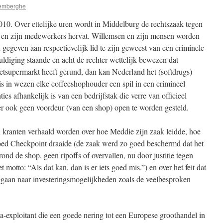
emberghe
2010. Over ettelijke uren wordt in Middelburg de rechtszaak tegen
en zijn medewerkers hervat. Willemsen en zijn mensen worden
 gegeven aan respectievelijk lid te zijn geweest van een criminele
huldiging staande en acht de rechter wettelijk bewezen dat
etsupermarkt heeft gerund, dan kan Nederland het (softdrugs)
s in wezen elke coffeeshophouder een spil in een crimineel
ies afhankelijk is van een bedrijfstak die verre van officieel
er ook geen voordeur (van een shop) open te worden gesteld.
 kranten verhaald worden over hoe Meddie zijn zaak leidde, hoe
 goed Checkpoint draaide (de zaak werd zo goed beschermd dat het
 rond de shop, geen ripoffs of overvallen, nu door justitie tegen
motto: “Als dat kan, dan is er iets goed mis.”) en over het feit dat
egaan naar investeringsmogelijkheden zoals de veelbesproken
eca-exploitant die een goede nering tot een Europese groothandel in