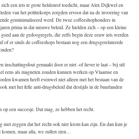
ich een iets te grote heldenrol toedicht, maar Alex Dijkwel en
eden van het politiekorps zorgden ervoor dat na de invoering van
lende geminimaliseerd werd. De twee coffeeshophouders in
jaren prima in dat nieuwe beleid. Ze hielden zich – op een kleine
i goed aan de gedoogregels, die zelfs begin deze eeuw iets werden
f of er sinds de coffeeshops bestaan nog een drugsgerelateerde
vonden?
inschattingsfout gemaakt door er niet -of liever te laat – bij stil
wel eens als magneten zouden kunnen werken op Vlaamse en
horden kwamen heeft evenwel niet alleen met het bestaan van de
ok met het felle anti-drugsbeleid dat destijds in de buurlanden
n op een succesje. Dat mag, ze hebben het recht.
g niet zeggen dat het recht ook niet krom kan zijn. En dan kun je
ht komen, maar alla, we zullen zien…