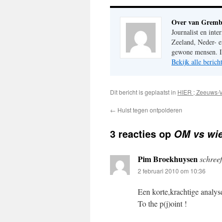
Over van Gremb
Journalist en inte
Zeeland, Neder- e
gewone mensen. Im
Bekijk alle beri
Dit bericht is geplaatst in
HIER ; Zeeuws-
←
Hulst tegen ontpolderen
3 reacties op
OM vs wi
Pim Broekhuysen
schreef
2 februari 2010 om 10:36
Een korte,krachtige analys
To the p(j)oint !