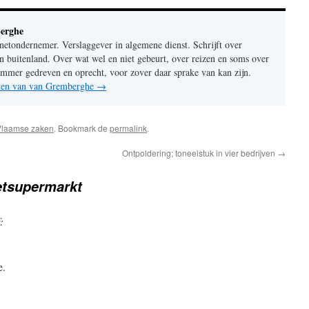
erghe
rnetondernemer. Verslaggever in algemene dienst. Schrijft over
n buitenland. Over wat wel en niet gebeurt, over reizen en soms over
mer gedreven en oprecht, voor zover daar sprake van kan zijn.
chten van van Gremberghe
→
Vlaamse zaken
. Bookmark de
permalink
.
Ontpoldering; toneelstuk in vier bedrijven
→
etsupermarkt
:
e.