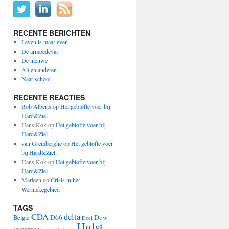
RECENTE BERICHTEN
Leven is maar even
De armoedeval
De nieuwe
A3 en anderen
Naar school
RECENTE REACTIES
Rob Alberts
op
Het gebløfte voer bij
Hard&Ziel
Hans Kok
op
Het gebløfte voer bij
Hard&Ziel
van Gremberghe
op
Het gebløfte voer
bij Hard&Ziel
Hans Kok
op
Het gebløfte voer bij
Hard&Ziel
Marleen
op
Crisis in het
Wernickegebied
TAGS
CDA
delta
D66
Dow
België
Doel
Hulst