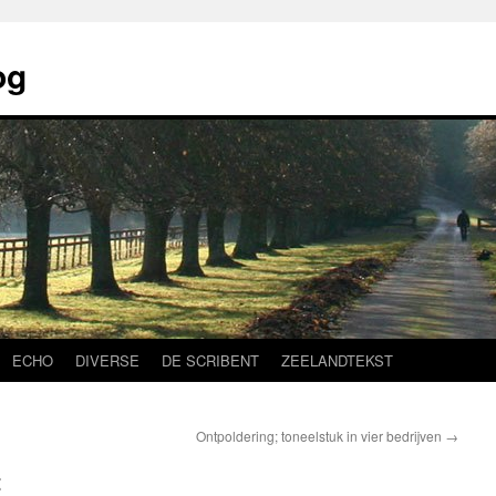
og
ECHO
DIVERSE
DE SCRIBENT
ZEELANDTEKST
Ontpoldering; toneelstuk in vier bedrijven
→
t