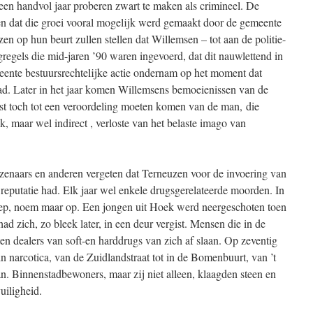
een handvol jaar proberen zwart te maken als crimineel. De
en dat die groei vooral mogelijk werd gemaakt door de gemeente
n op hun beurt zullen stellen dat Willemsen – tot aan de politie-
regels die mid-jaren ’90 waren ingevoerd, dat dit nauwlettend in
eente bestuursrechtelijke actie ondernam op het moment dat
d. Later in het jaar komen Willemsens bemoeienissen van de
rst toch tot een veroordeling moeten komen van de man, die
k, maar wel indirect , verloste van het belaste imago van
uzenaars en anderen vergeten dat Terneuzen voor de invoering van
reputatie had. Elk jaar wel enkele drugsgerelateerde moorden. In
ep, noem maar op. Een jongen uit Hoek werd neergeschoten toen
d zich, zo bleek later, in een deur vergist. Mensen die in de
n dealers van soft-en harddrugs van zich af slaan. Op zeventig
n narcotica, van de Zuidlandstraat tot in de Bomenbuurt, van ’t
n. Binnenstadbewoners, maar zij niet alleen, klaagden steen en
uiligheid.