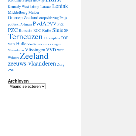
economie
Europa
Hedwige
Lonink
krimp
Kennedy-West
Lafoma
Middelburg
Mulder
Omroep Zeeland
ontpoldering
Peijs
PvdA
PVV
Polman
PvZ
politiek
Sluis
PZC
Robesin
Rutte
ROC
SP
Terneuzen
TOP
Thermphos
van Hulle
verkiezingen
Van Schaik
Vlissingen
VVD
Vlaanderen
WCT
Zeeland
Wilders
zeeuws-vlaanderen
Zorg
ZSP
Archieven
Archieven