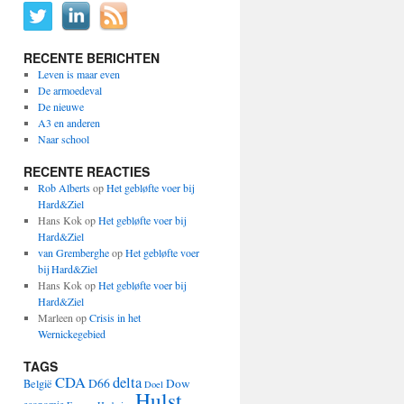
RECENTE BERICHTEN
Leven is maar even
De armoedeval
De nieuwe
A3 en anderen
Naar school
RECENTE REACTIES
Rob Alberts
op
Het gebløfte voer bij
Hard&Ziel
Hans Kok
op
Het gebløfte voer bij
Hard&Ziel
van Gremberghe
op
Het gebløfte voer
bij Hard&Ziel
Hans Kok
op
Het gebløfte voer bij
Hard&Ziel
Marleen
op
Crisis in het
Wernickegebied
TAGS
CDA
delta
D66
Dow
België
Doel
Hulst