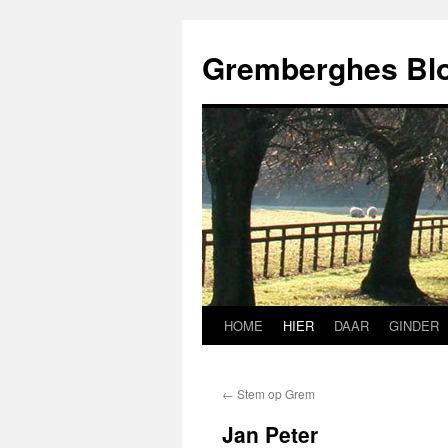
Ga
naar
Gremberghes Bl
de
inhoud
HOME
HIER
DAAR
GINDER
←
Stem op Grem
Jan Peter