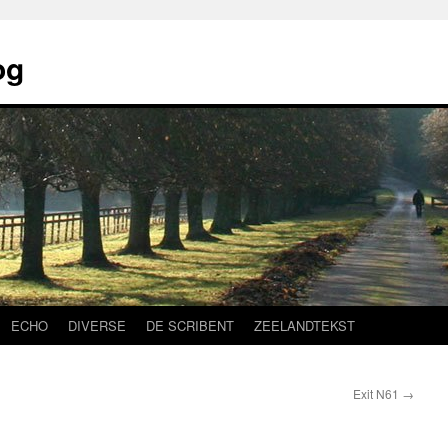
og
ECHO
DIVERSE
DE SCRIBENT
ZEELANDTEKST
Exit N61
→