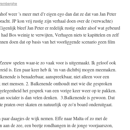
remberghe
hof weer ’s meer met d’r eigen ego dan dat ze dat van Jan Peter
cht. JP kon vrij rustig zijn verhaal doen over de (verwachte)
igenlijk bleef Jan Peter er redelijk rustig onder alsof wat gebeurd
had Bos weinig te verwijten, Verhagen niets te kapittelen en zelf
kunnen doen dat op basis van het voorliggende scenario geen film
Zeeuw spelen waar-ie zo vaak voor is uitgemaakt. Ik geloof ook
gereid is. Een paar keer heb ik ‘m van dichtbij mogen meemaken.
kenende is benaderbaar, aanspreekbaar, niet alleen voor een
rek met mensen. 2. Balkenende onthoudt met wie die gesproken
e gelegenheid het gesprek van een vorige keer weer op te pakken.
man socialer is dan velen denken. 3.Balkenende is gewoon. Dat
te praten over skaten en natuurlijk op zo’n board onderuitgaat.
n paar daagjes de wijk nemen. Effe naar Malta of zo met de
n aan de zee, een beetje rondhangen in de jonge voorjaarszon,