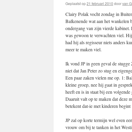
Geplaatst op
21 februari 2010
door
van G
Clairy Polak vocht zondag in Buiten
Balkenende wat aan het wankelen bra
ondergang van zijn vierde kabinet. E
was gewoon te verwachten viel. Hij 
had hij als regisseur niets anders 
meer te maken viel.
Ik vond JP in geen geval de stugge 
niet dat Jan Peter zo stug en eigen
Een paar zaken vielen me op. 1: Bal
kleine groep, nee hij gaat in gesp
heeft en is in staat bij een volgend
Daaruit valt op te maken dat deze 
betekent dat-ie met kinderen begint 
JP zal op korte termijn wel even ee
vrouw om bij te tanken in het Westi