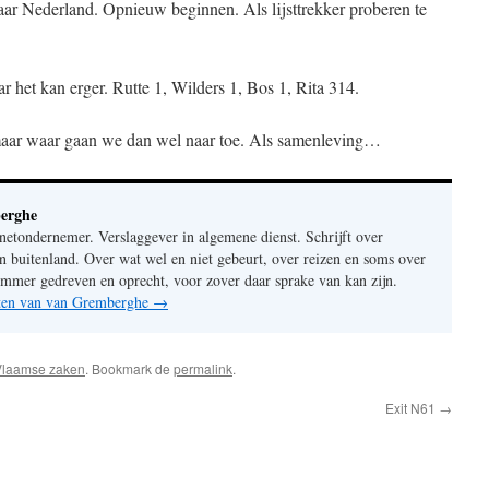
naar Nederland. Opnieuw beginnen. Als lijsttrekker proberen te
ar het kan erger. Rutte 1, Wilders 1, Bos 1, Rita 314.
aar waar gaan we dan wel naar toe. Als samenleving…
erghe
rnetondernemer. Verslaggever in algemene dienst. Schrijft over
n buitenland. Over wat wel en niet gebeurt, over reizen en soms over
mer gedreven en oprecht, voor zover daar sprake van kan zijn.
chten van van Gremberghe
→
Vlaamse zaken
. Bookmark de
permalink
.
Exit N61
→