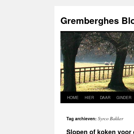
Ga
naar
Gremberghes Bl
de
inhoud
HOME
HIER
DAAR
GINDER
Syrco Bakker
Tag archieven:
Slopen of koken voor