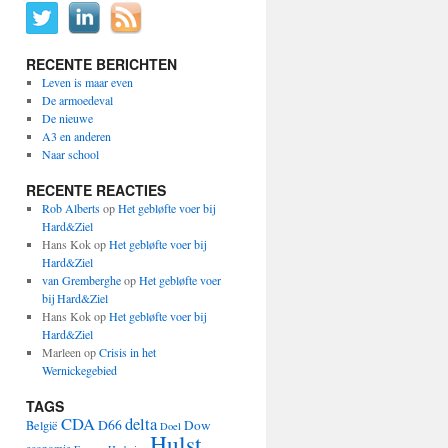
RECENTE BERICHTEN
Leven is maar even
De armoedeval
De nieuwe
A3 en anderen
Naar school
RECENTE REACTIES
Rob Alberts
op
Het gebløfte voer bij
Hard&Ziel
Hans Kok
op
Het gebløfte voer bij
Hard&Ziel
van Gremberghe
op
Het gebløfte voer
bij Hard&Ziel
Hans Kok
op
Het gebløfte voer bij
Hard&Ziel
Marleen
op
Crisis in het
Wernickegebied
TAGS
CDA
delta
D66
Dow
België
Doel
Hulst