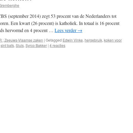
Gremberghe
BS (september 2014) zegt 53 procent van de Nederlanders tot
ren. Een kwart (26 procent) is katholiek. In totaal is 16 procent
ands hervormd en 4 procent …
Lees verder
→
R ; Zeeuws-Vlaamse zaken
|
Getagged
Edwin Vinke
,
hergebruik
,
koken voor
,
sint bafs
,
Sluis
,
Syrco Bakker
|
4 reacties