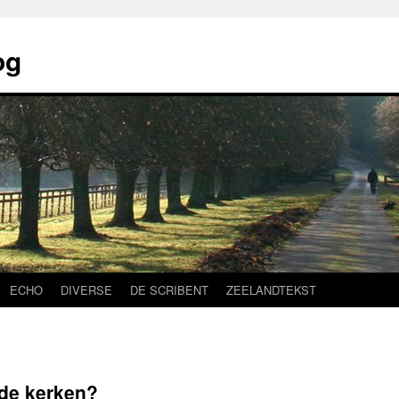
og
ECHO
DIVERSE
DE SCRIBENT
ZEELANDTEKST
 de kerken?