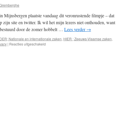
 Gremberghe
 Mijnsbergen plaatste vandaag dit veronrustende filmpje – dat
p zijn site en twitter. Ik wil het mijn lezers niet onthouden, want
onbestuurd door de zomer hobbelt …
Lees verder
→
DER; Nationale en internationale zaken
,
HIER ; Zeeuws-Vlaamse zaken
,
voor
ivacy
|
Reacties uitgeschakeld
Big
brother
is…