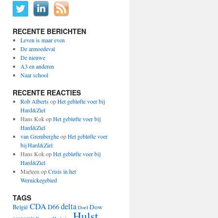
RECENTE BERICHTEN
Leven is maar even
De armoedeval
De nieuwe
A3 en anderen
Naar school
RECENTE REACTIES
Rob Alberts
op
Het gebløfte voer bij
Hard&Ziel
Hans Kok
op
Het gebløfte voer bij
Hard&Ziel
van Gremberghe
op
Het gebløfte voer
bij Hard&Ziel
Hans Kok
op
Het gebløfte voer bij
Hard&Ziel
Marleen
op
Crisis in het
Wernickegebied
TAGS
CDA
delta
D66
Dow
België
Doel
Hulst