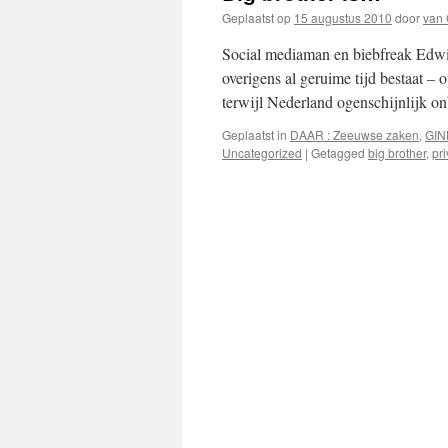
Geplaatst op
15 augustus 2010
door
van
Social mediaman en biebfreak Edwin
overigens al geruime tijd bestaat – o
terwijl Nederland ogenschijnlijk 
Geplaatst in
DAAR : Zeeuwse zaken
,
GIN
Uncategorized
|
Getagged
big brother
,
pr