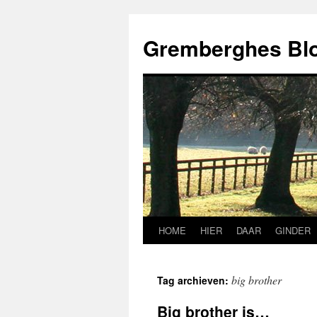
Ga
naar
Gremberghes Bl
de
inhoud
HOME
HIER
DAAR
GINDER
big brother
Tag archieven:
Big brother is…