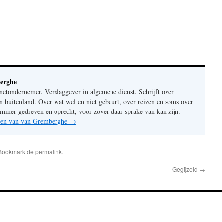
erghe
rnetondernemer. Verslaggever in algemene dienst. Schrijft over
n buitenland. Over wat wel en niet gebeurt, over reizen en soms over
mer gedreven en oprecht, voor zover daar sprake van kan zijn.
chten van van Gremberghe
→
 Bookmark de
permalink
.
Gegijzeld
→