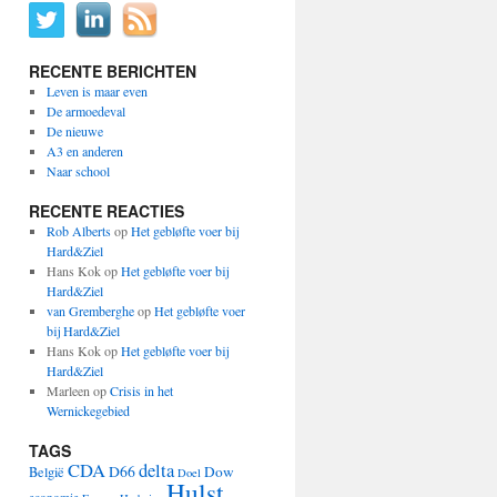
RECENTE BERICHTEN
Leven is maar even
De armoedeval
De nieuwe
A3 en anderen
Naar school
RECENTE REACTIES
Rob Alberts
op
Het gebløfte voer bij
Hard&Ziel
Hans Kok
op
Het gebløfte voer bij
Hard&Ziel
van Gremberghe
op
Het gebløfte voer
bij Hard&Ziel
Hans Kok
op
Het gebløfte voer bij
Hard&Ziel
Marleen
op
Crisis in het
Wernickegebied
TAGS
CDA
delta
D66
Dow
België
Doel
Hulst