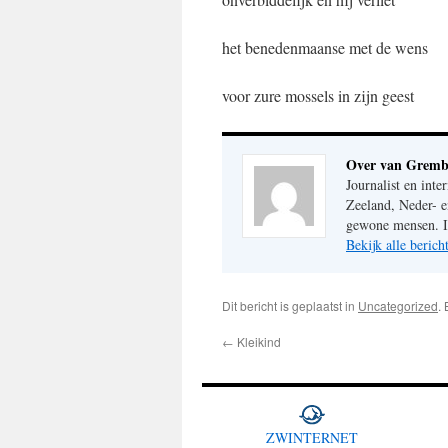
het benedenmaanse met de wens
voor zure mossels in zijn geest
Over van Gremb
Journalist en inte
Zeeland, Neder- e
gewone mensen. Im
Bekijk alle beri
Dit bericht is geplaatst in
Uncategorized
.
←
Kleikind
ZWINTERNET