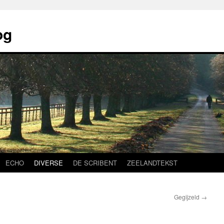
og
ECHO
DIVERSE
DE SCRIBENT
ZEELANDTEKST
Gegijzeld
→