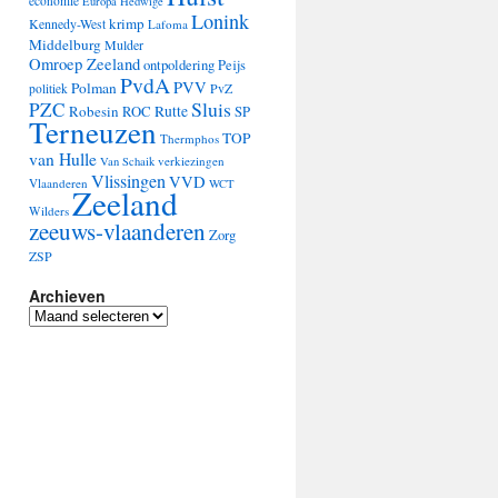
economie
Europa
Hedwige
Lonink
krimp
Kennedy-West
Lafoma
Middelburg
Mulder
Omroep Zeeland
ontpoldering
Peijs
PvdA
PVV
Polman
PvZ
politiek
Sluis
PZC
Robesin
Rutte
ROC
SP
Terneuzen
TOP
Thermphos
van Hulle
verkiezingen
Van Schaik
Vlissingen
VVD
Vlaanderen
WCT
Zeeland
Wilders
zeeuws-vlaanderen
Zorg
ZSP
Archieven
Archieven