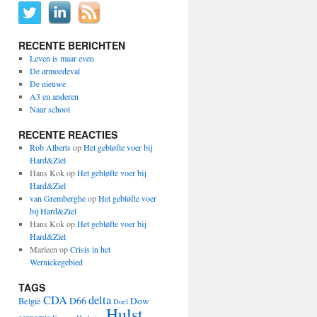
RECENTE BERICHTEN
Leven is maar even
De armoedeval
De nieuwe
A3 en anderen
Naar school
RECENTE REACTIES
Rob Alberts
op
Het gebløfte voer bij
Hard&Ziel
Hans Kok
op
Het gebløfte voer bij
Hard&Ziel
van Gremberghe
op
Het gebløfte voer
bij Hard&Ziel
Hans Kok
op
Het gebløfte voer bij
Hard&Ziel
Marleen
op
Crisis in het
Wernickegebied
TAGS
CDA
delta
D66
Dow
België
Doel
Hulst