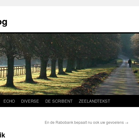
og
ECHO
DIVERSE
DE SCRIBENT
ZEELANDTEKST
En de Rabobank bepaalt nu ook uw gevoelens
→
ik