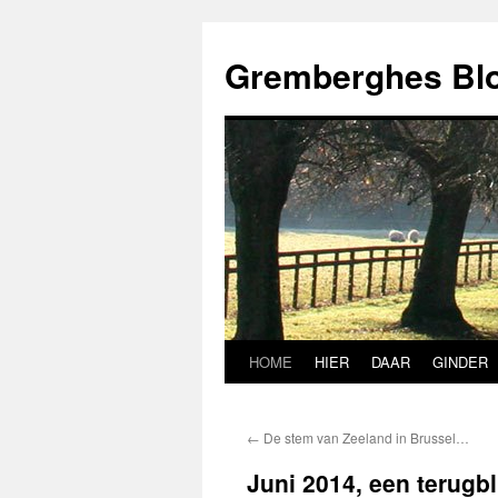
Ga
naar
Gremberghes Bl
de
inhoud
HOME
HIER
DAAR
GINDER
←
De stem van Zeeland in Brussel…
Juni 2014, een terugbl