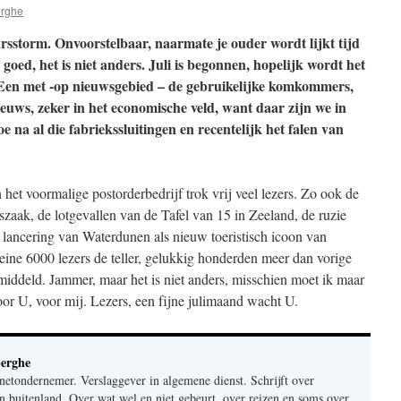
rghe
arsstorm. Onvoorstelbaar, naarmate je ouder wordt lijkt tijd
goed, het is niet anders. Juli is begonnen, hopelijk wordt het
Een met -op nieuwsgebied – de gebruikelijke komkommers,
ieuws, zeker in het economische veld, want daar zijn we in
e na al die fabriekssluitingen en recentelijk het falen van
n het voormalige postorderbedrijf trok vrij veel lezers. Zo ook de
szaak, de lotgevallen van de Tafel van 15 in Zeeland, de ruzie
 lancering van Waterdunen als nieuw toeristisch icoon van
leine 6000 lezers de teller, gelukkig honderden meer dan vorige
iddeld. Jammer, maar het is niet anders, misschien moet ik maar
or U, voor mij. Lezers, een fijne julimaand wacht U.
erghe
rnetondernemer. Verslaggever in algemene dienst. Schrijft over
n buitenland. Over wat wel en niet gebeurt, over reizen en soms over