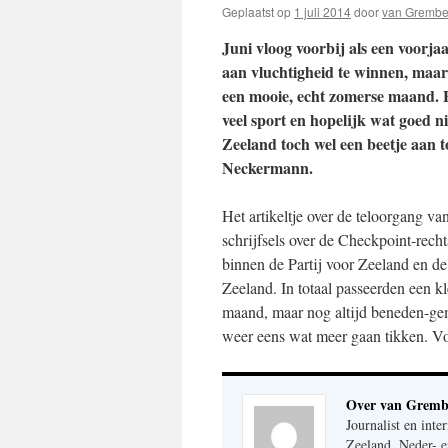
Geplaatst op
1 juli 2014
door
van Grembe
Juni vloog voorbij als een voorja
aan vluchtigheid te winnen, maar 
een mooie, echt zomerse maand. 
veel sport en hopelijk wat goed n
Zeeland toch wel een beetje aan to
Neckermann.
Het artikeltje over de teloorgang va
schrijfsels over de Checkpoint-recht
binnen de Partij voor Zeeland en de
Zeeland. In totaal passeerden een k
maand, maar nog altijd beneden-gem
weer eens wat meer gaan tikken. Vo
Over van Gremb
Journalist en inte
Zeeland, Neder- e