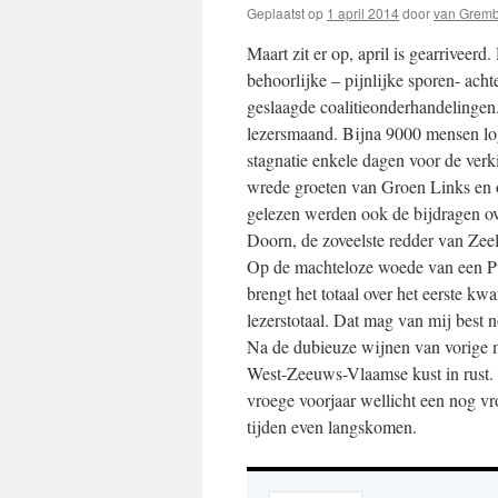
Geplaatst op
1 april 2014
door
van Grem
Maart zit er op, april is gearriveer
behoorlijke – pijnlijke sporen- ach
geslaagde coalitieonderhandelingen.
lezersmaand. Bijna 9000 mensen lo
stagnatie enkele dagen voor de ver
wrede groeten van Groen Links en 
gelezen werden ook de bijdragen ov
Doorn, de zoveelste redder van Zee
Op de machteloze woede van een Pv
brengt het totaal over het eerste kwa
lezerstotaal. Dat mag van mij best 
Na de dubieuze wijnen van vorige m
West-Zeeuws-Vlaamse kust in rust.
vroege voorjaar wellicht een nog vro
tijden even langskomen.