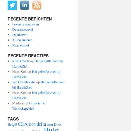
RECENTE BERICHTEN
Leven is maar even
De armoedeval
De nieuwe
A3 en anderen
Naar school
RECENTE REACTIES
Rob Alberts
op
Het gebløfte voer bij
Hard&Ziel
Hans Kok
op
Het gebløfte voer bij
Hard&Ziel
van Gremberghe
op
Het gebløfte voer
bij Hard&Ziel
Hans Kok
op
Het gebløfte voer bij
Hard&Ziel
Marleen
op
Crisis in het
Wernickegebied
TAGS
CDA
delta
D66
Dow
België
Doel
Hulst