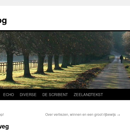
og
ECHO
DIVERSE
DE SCRIBENT
ZEELANDTEKST
op!
Over verliezen, winnen en een groot rijbewijs
→
 weg