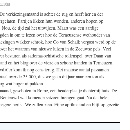
berghe
d. De verkiezingsmaand is achter de rug en heeft her en der
tergelaten. Partijen likken hun wonden, anderen hopen op
 Nou, de tijd zal het uitwijzen. Maart was een aardige
gden in om te lezen over hoe de Terneuzense wethouder van
kiezingen wakker schrok, hoe Co van Schaik vergast werd op de
over het waarom van nieuwe luizen in de Zeeuwse pels. Veel
er besturen als sadomasochistische rollenspel, over Daan van
land en het blog over de vieze en schone handen in Terneuzen.
dA’er kom ik nog eens terug. Het maartse aantal passanten
rtaal over de 25.000, dus we gaan dit jaar naar een ton als
nog wat hoger uitpakken.
aand, geschoten in Rome, een headerplaatje dichterbij huis. De
 Benieuwd wat komende seizoen brengen gaat. Na dat hele
egere herfst. We zullen zien. Fijne aprilmaand en blijf op gezette