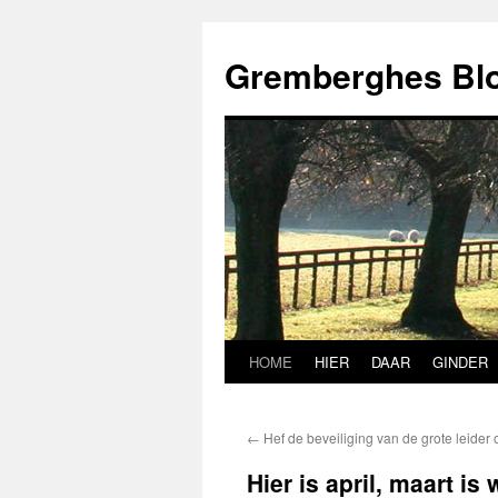
Ga
naar
Gremberghes Bl
de
inhoud
HOME
HIER
DAAR
GINDER
←
Hef de beveiliging van de grote leider 
Hier is april, maart is