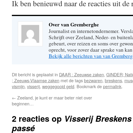
Ik ben benieuwd naar de reacties uit de 
Over van Gremberghe
Journalist en internetondernemer. Versl
Schrijft over Zeeland, Neder- en buitenl
gebeurt, over reizen en soms over gew
oprecht, voor zover daar sprake van kan 
Bekijk alle berichten van van Grember
Dit bericht is geplaatst in
DAAR : Zeeuwse zaken
,
GINDER; Natio
; Zeeuws-Vlaamse zaken
met de tags
bezwaren
,
breskens
,
mus
vismijn
,
visserij
,
weggegooid geld
. Bookmark de
permalink
.
←
Zeeland, je kunt er maar beter niet over
beginnen…
2 reacties op
Visserij Breskens
passé