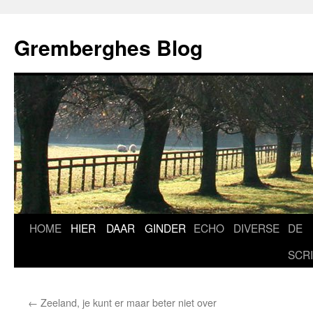
Ga
naar
Gremberghes Blog
de
inhoud
HOME
HIER
DAAR
GINDER
ECHO
DIVERSE
DE
SCR
←
Zeeland, je kunt er maar beter niet over