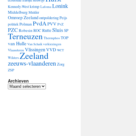
economie
Europa
Hedwige
Lonink
krimp
Kennedy-West
Lafoma
Middelburg
Mulder
Omroep Zeeland
ontpoldering
Peijs
PvdA
PVV
Polman
PvZ
politiek
Sluis
PZC
Robesin
Rutte
ROC
SP
Terneuzen
TOP
Thermphos
van Hulle
verkiezingen
Van Schaik
Vlissingen
VVD
Vlaanderen
WCT
Zeeland
Wilders
zeeuws-vlaanderen
Zorg
ZSP
Archieven
Archieven