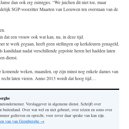
anse dan ook erg zuinigjes. “We juichen dit niet toe, maar
 landelijk SGP-voorzitter Maarten van Leeuwen ten overstaan van de
ien.
n dat een vrouw ook wat kan, nu, in deze tijd.
rmer te werk gegaan, heeft geen stellingen op kerkdeuren genageld,
s kandidaat nadat verschillende gepolste heren het hadden laten
en dienst.
de komende weken, maanden, op zijn minst nog enkele dames van
 recht laten vieren. Anno 2013 wordt dat hoog tijd…
erghe
rnetondernemer. Verslaggever in algemene dienst. Schrijft over
n buitenland. Over wat wel en niet gebeurt, over reizen en soms over
mer gedreven en oprecht, voor zover daar sprake van kan zijn.
chten van van Gremberghe
→