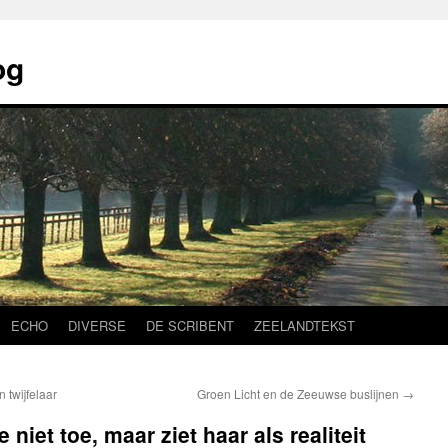
og
ECHO
DIVERSE
DE SCRIBENT
ZEELANDTEKST
 twijfelaar
Groen Licht en de Zeeuwse buslijnen
→
 niet toe, maar ziet haar als realiteit