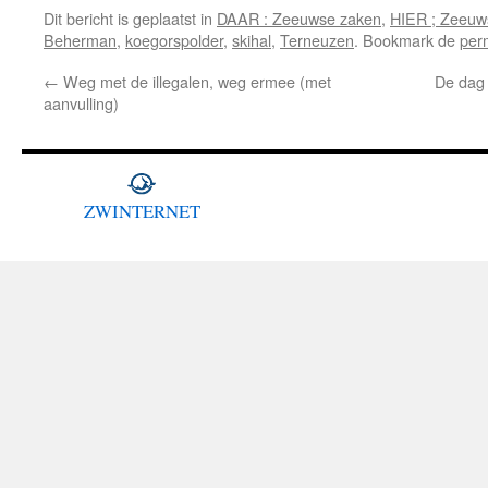
Dit bericht is geplaatst in
DAAR : Zeeuwse zaken
,
HIER ; Zeeuw
Beherman
,
koegorspolder
,
skihal
,
Terneuzen
. Bookmark de
per
←
Weg met de illegalen, weg ermee (met
De dag 
aanvulling)
ZWINTERNET