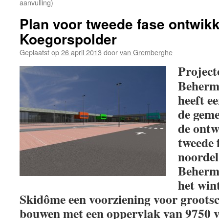
aanvulling)
Plan voor tweede fase ontwikk
Koegorspolder
Geplaatst op
26 april 2013
door
van Gremberghe
Project
Beherma
heeft e
de geme
de ontw
tweede 
noordel
Beherma
het win
Skidôme een voorziening voor grootsc
bouwen met een oppervlak van 9750 v