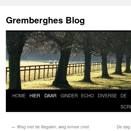
Ga
naar
Gremberghes Blog
de
inhoud
HOME
HIER
DAAR
GINDER
ECHO
DIVERSE
DE
SCR
←
Weg met de illegalen, weg ermee (met
De dag 