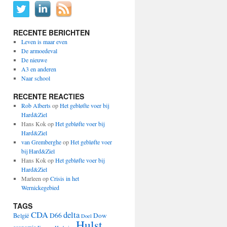
RECENTE BERICHTEN
Leven is maar even
De armoedeval
De nieuwe
A3 en anderen
Naar school
RECENTE REACTIES
Rob Alberts
op
Het gebløfte voer bij
Hard&Ziel
Hans Kok
op
Het gebløfte voer bij
Hard&Ziel
van Gremberghe
op
Het gebløfte voer
bij Hard&Ziel
Hans Kok
op
Het gebløfte voer bij
Hard&Ziel
Marleen
op
Crisis in het
Wernickegebied
TAGS
CDA
delta
D66
Dow
België
Doel
Hulst