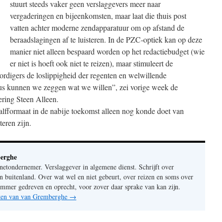
stuurt steeds vaker geen verslaggevers meer naar
vergaderingen en bijeenkomsten, maar laat die thuis post
vatten achter moderne zendapparatuur om op afstand de
beraadslagingen af te luisteren. In de PZC-optiek kan op deze
manier niet alleen bespaard worden op het redactiebudget (wie
er niet is hoeft ook niet te reizen), maar stimuleert de
rdigers de loslippigheid der regenten en welwillende
 dus kunnen we zeggen wat we willen”, zei vorige week de
ering Steen Alleen.
fformaat in de nabije toekomst alleen nog konde doet van
teren zijn.
erghe
rnetondernemer. Verslaggever in algemene dienst. Schrijft over
n buitenland. Over wat wel en niet gebeurt, over reizen en soms over
mer gedreven en oprecht, voor zover daar sprake van kan zijn.
chten van van Gremberghe
→