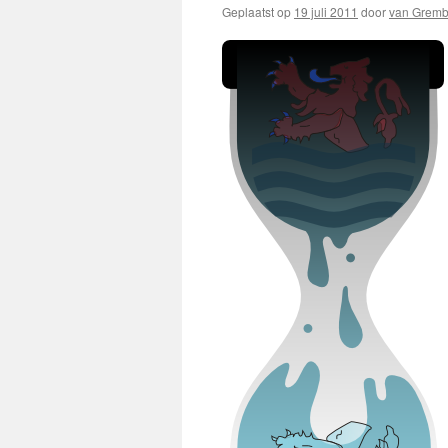
Geplaatst op
19 juli 2011
door
van Grem