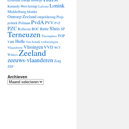
economie
Europa
Hedwige
Lonink
krimp
Kennedy-West
Lafoma
Middelburg
Mulder
Omroep Zeeland
ontpoldering
Peijs
PvdA
PVV
Polman
PvZ
politiek
Sluis
PZC
Robesin
Rutte
ROC
SP
Terneuzen
TOP
Thermphos
van Hulle
verkiezingen
Van Schaik
Vlissingen
VVD
Vlaanderen
WCT
Zeeland
Wilders
zeeuws-vlaanderen
Zorg
ZSP
Archieven
Archieven