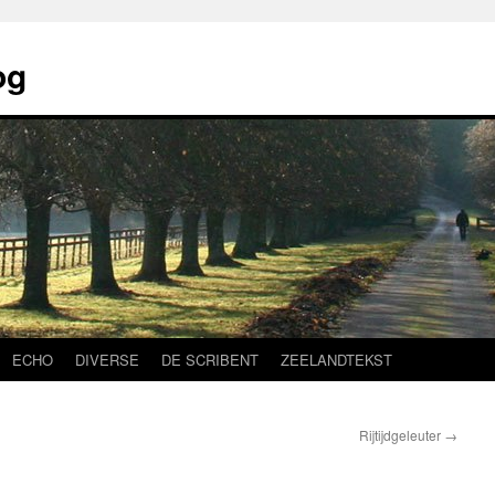
og
ECHO
DIVERSE
DE SCRIBENT
ZEELANDTEKST
Rijtijdgeleuter
→