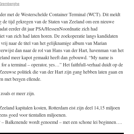
Gremberghe
rder met de Westerschelde Container Terminal (WCT). Dit meldt
 de tijd gekregen van de Staten van Zeeland om een nieuwe
adat eerder dit jaar PSA/HessenNoordnatie zich had
iet van zich had laten horen. De zoekoperatie langs kandidaten
rij naar de titel van het gelijknamige album van Marian
verwijst dan naar de rol van Hans van der Hart, havenman van het
 Zeeland meer kapot gemaakt heeft dan gebouwd. “My name is
for a terminal – operator, yes…” Het faithfull-verhaal duidt op de
e Zeeuwse politiek die van der Hart zijn gang hebben laten gaan en
n met bergen ellende.
zoals er meer zijn.
eeland kapitalen kosten, Rotterdam eist zijn deel 14,15 miljoen
ns goed voor tientallen miljoenen.
 – Balkenende wordt genoemd – met een schone lei beginnen….