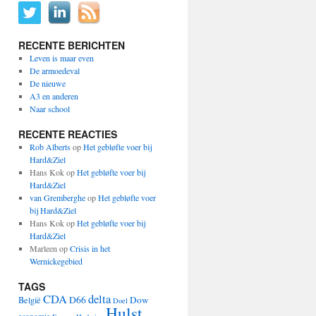
RECENTE BERICHTEN
Leven is maar even
De armoedeval
De nieuwe
A3 en anderen
Naar school
RECENTE REACTIES
Rob Alberts
op
Het gebløfte voer bij
Hard&Ziel
Hans Kok
op
Het gebløfte voer bij
Hard&Ziel
van Gremberghe
op
Het gebløfte voer
bij Hard&Ziel
Hans Kok
op
Het gebløfte voer bij
Hard&Ziel
Marleen
op
Crisis in het
Wernickegebied
TAGS
CDA
delta
D66
Dow
België
Doel
Hulst