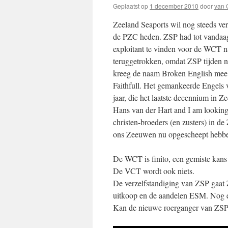
Geplaatst op
1 december 2010
door
van 
Zeeland Seaports wil nog steeds ve
de PZC heden. ZSP had tot vandaag
exploitant te vinden voor de WCT n
teruggetrokken, omdat ZSP tijden n
kreeg de naam Broken English mee v
Faithfull. Het gemankeerde Engels 
jaar, die het laatste decennium in
Hans van der Hart and I am looking 
christen-broeders (en zusters) in d
ons Zeeuwen nu opgescheept hebbe
De WCT is finito, een gemiste kans 
De VCT wordt ook niets.
De verzelfstandiging van ZSP gaat Z
uitkoop en de aandelen ESM. Nog ee
Kan de nieuwe roerganger van ZSP