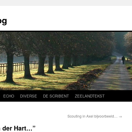
og
ECHO
DIVERSE
DE SCRIBENT
ZEELANDTEKST
Scouting in Axel bijvoorbeeld…
→
 der Hart…”