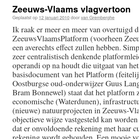
Zeeuws-Vlaams vlagvertoon
Geplaatst op
12 januari 2010
door
van Gremberghe
Ik raak er meer en meer van overtuigd da
ZeeuwsVlaamsPlatform (voorheen Zeeu
een averechts effect zullen hebben. Si
zeer centralistisch denkende platformle
operandi op na houdt die uitgaat van het 
basisdocument van het Platform (feiteli
Oostburgse oud-onderwijzer Guus Lang
Bram Bonnewel) staat dat het platform z
economische (Waterdunen), infrastruct
(nieuwe) natuurprojecten in Zeeuws-Vl
objectieve wijze vastgesteld kan worden
dat er onvoldoende rekening met haar cu
rekening wordt gehouden. Een mooie vo