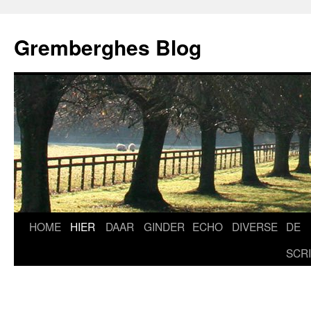
Ga
naar
Gremberghes Blog
de
inhoud
HOME
HIER
DAAR
GINDER
ECHO
DIVERSE
DE
SCR